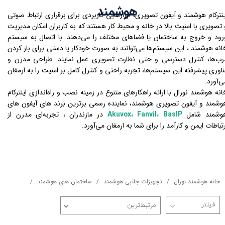
هوشمند
ینترکام هوشمند و آیفون تصویری، ابزارهایی کاربردی برای برقراری ارتباط صوتی
 تصویری با امنیت بالا در خانه و محیط کار هستند که به کاربران امکان مدیریت
رود و خروج به ساختمان یا فضاهای مختلف را می‌دهند. با اتصال به سیستم
انه هوشمند ، این سیستم‌ها می‌توانند به صورت خودکار یا دستی برای باز کردن
رب‌ها، کنترل دسترسی و حتی نظارت تصویری عمل نمایند. طراحی مدرن و
ناوری پیشرفته این سیستم‌ها، تجربه راحتی و کنترل کامل بر امنیت را به ارمغان
ی‌آورد.
انه هوشمند نورال با ارائه راهکارهای متنوع در زمینه نصب و راه‌اندازی اینترکام
وشمند و آیفون تصویری هوشمند، نماینده رسمی برترین برند های آیفون های
وشمند شامل
Akuvox، Fanvil، BasIP
در مازندران ، تجربه‌ای مدرن از
رتباطات ایمن و کارآمد را برای شما به ارمغان می‌آورد.
خانه هوشمند نورال
تجهیزات جانبی هوشمند
ساختمان های هوشمند
آیفون تصو
مرتبط‌ترین