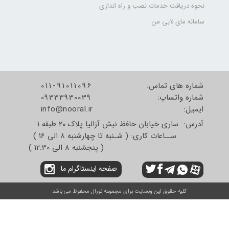
نحوه دریافت خدمات نصب و راه اندازی
سامانه مای لابی من
شماره های تماس:
011-91011096
شماره واتساپ:
09333930039
​​​​​​​ایمیل:
info@nooral.ir
آدرس: ساری خیابان حافظ نبش آزالیا پلاک 20 طبقه 1
ســاعات کاری: ( شـنبه تا چهارشنبه 8 الی 16 )
( پنجشنبه 8 الی 12:30 )
صفحه اینستاگرام ما
کلیه حقوق این وبسایت برای مجموعه نورال محفوظ می باشد