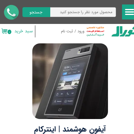
جستجو
حساب کاربری من
تغییر گذر واژه
سبد خرید
ورود
/
ثبت نام
۰
سفارشات
خروج از حساب کاربری
آیفون هوشمند | اینترکام