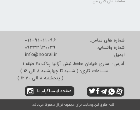
سامانه مای لابی من
شماره های تماس:
011-91011096
شماره واتساپ:
09333930039
​​​​​​​ایمیل:
info@nooral.ir
آدرس: ساری خیابان حافظ نبش آزالیا پلاک 20 طبقه 1
ســاعات کاری: ( شـنبه تا چهارشنبه 8 الی 16 )
( پنجشنبه 8 الی 12:30 )
صفحه اینستاگرام ما
کلیه حقوق این وبسایت برای مجموعه نورال محفوظ می باشد