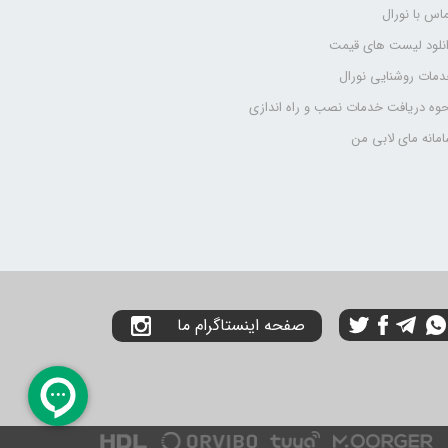
اس با نورال
نلود لیست های قیمت
مات روشنایی نورال
وه دریافت خدمات نصب و راه اندازی
مانه مای لابی من
صفحه اینستاگرام ما