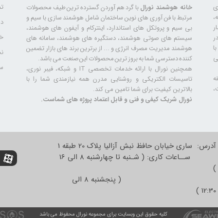
تم
ری
خانه هوشمند نورال
با گرد هم آوردن گسترده ترین طیف محصولات
ال سابقه،
مرتبط با فن آوری های نوین ساختمان شامل هوشمند سازی با سیم و
دا
ر
بی سیم و پروتکل های استاندارد، اینترکام و آیفون های هوشمند،
خد
ر
سیستم های صوتی هوشمند، دستگیره های هوشمند، سامانه های
ا
هوشمند مدیریت مصرف انرژی و ... از برترین برند های بازار تضمین
نح
ی
کننده دسترسی شما به بروز ترین محصولات این صنعت می باشد.
سا
همچنین نورال با ارائه خدمات تخصصی IT و شبکه، فیبر نوری،
ه
تاسیسات الکتریکی و روشنایی مدرن همه نیازمندی شما را با
،
بالاترین کیفیت برای شما تامین می کند.
نورال شریک کیفی و فنی و قابل اعتماد پروژه های شماست.
آدرس: ساری خیابان حافظ نبش آزالیا پلاک 20 طبقه 1
ســاعات کاری: ( شـنبه تا چهارشنبه 8 الی 16
)
( پنجشنبه 8 الی
12:30 )
کلیه حقوق این وبسایت برای مجموعه نورال محفوظ می باشد