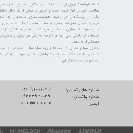
خانه هوشمند نورال
از سال ۱۳۸۸ در استان مازندران ، شهر سا
فعالیت خود را آغاز کرده است و امروز، با بیش از ۱۵ س
یکی از پیشگامان در زمینه هوشمندسازی ساختمان به شما
می‌رود. نورال نماینده رسمی برندهای معتبر داخلی و خارجی د
حوزه هوشمند سازی ساختمان می‌باشد و همواره تلاش کرده ب
استفاده از دانش فنی روز و باتوجه به نیاز هر پروژه راهکارهای
مطمئن ارائه دهد.
حضور موفق نورال در صدها پروژه‌ ساختمانی شاخص و سابق
همکاری با سازندگان مطرح، پشتوانه‌ای‌ست بر تعهد ما به کیفیت
دقت و رضایت مشتریان.
011-91011096
شماره های تماس:
09333930039
شماره واتساپ:
info@nooral.ir
​​​​​​​ایمیل: