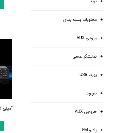
برند
محتویات بسته بندی
ورودی AUX
نمایشگر لمسی
پورت USB
بلوتوث
آمپلی فای
خروجی AUX
رادیو FM