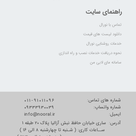
راهنمای سایت
تماس با نورال
دانلود لیست های قیمت
خدمات روشنایی نورال
نحوه دریافت خدمات نصب و راه اندازی
سامانه مای لابی من
شماره های تماس:
011-91011096
شماره واتساپ:
09333930039
​​​​​​​ایمیل:
info@nooral.ir
آدرس: ساری خیابان حافظ نبش آزالیا پلاک 20 طبقه 1
ســاعات کاری: ( شـنبه تا چهارشنبه 8 الی 16 )