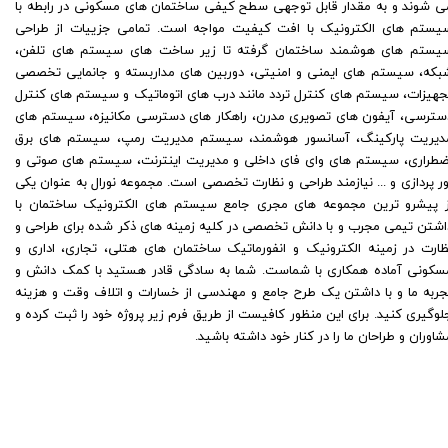
ی شوند و به مقدار قابل توجهی سطح کیفی ساختمان های مسکونی در رابطه با
یستم های الکترونیک با افت کیفیت مواجه است. تمامی جزییات از طراحی
یستم های هوشمند ساختمان گرفته تا زیر ساخت های سیستم های تلفن،
بکه، سیستم های ایمنی و امنیتی، دوربین های مداربسته و جانمایی تخصصی
جهیزات، سیستم های کنترل تردد مانند درب های اتوماتیک و سیستم های کنترل
سترسی، آیفون های تصویری مدرن، راهکار های دسترسی مکانیزه، سیستم های
دیریت پارکینگ، آسانسور هوشمند، سیستم مدیریت رمپ، سیستم های برق
ضطراری، سیستم های وای فای داخلی و مدیریت اینترنت، سیستم های صوتی و
ور پردازی و ... نیازمند طراحی و نظارت تخصصی است. مجموعه نورال به عنوان یکی
ز پیشرو ترین مجموعه های مجری جامع سیستم های الکترونیک ساختمان با
اشتن تیمی مجرب و با دانش تخصصی در کلیه زمینه های ذکر شده برای طراحی و
ظارت در زمینه الکترونیک و انفورماتیک ساختمان های هتلی، تجاری، اداری و
سکونی آماده همکاری با شماست. شما به سادگی قادر هستید با کمک دانش و
جربه ما و با داشتن یک طرح جامع و مهندسی از خسارات و اتلاف وقت و هزینه
لوگیری کنید. برای این منظور کافیست از طریق فرم زیر پروژه خود را ثبت کرده و
شاوران و طراحان ما را در کنار خود داشته باشید.