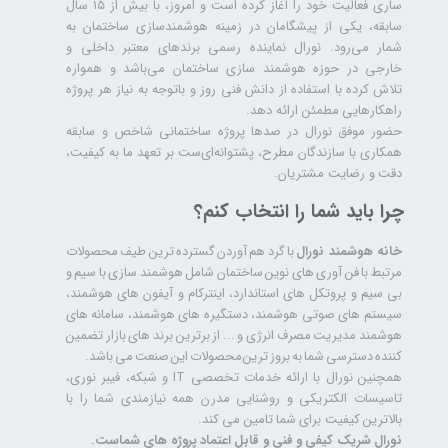
ساری فعالیت خود را آغاز کرده است و امروز، با بیش از ۱۵ سال
سابقه، یکی از پیشگامان در زمینه هوشمندسازی ساختمان به
شمار می‌رود. نورال نماینده رسمی برندهای معتبر داخلی و
خارجی در حوزه هوشمند سازی ساختمان می‌باشد و همواره
تلاش کرده با استفاده از دانش فنی روز و باتوجه به نیاز هر پروژه
راهکارهایی مطمئن ارائه دهد.
حضور موفق نورال در صدها پروژه‌ ساختمانی شاخص و سابقه
همکاری با سازندگان مطرح، پشتوانه‌ای‌ست بر تعهد ما به کیفیت،
دقت و رضایت مشتریان.
چرا باید شما را انتخاب کنم؟
خانه هوشمند نورال
با گرد هم آوردن گسترده ترین طیف محصولات
مرتبط با فن آوری های نوین ساختمان شامل هوشمند سازی با سیم و
بی سیم و پروتکل های استاندارد، اینترکام و آیفون های هوشمند،
سیستم های صوتی هوشمند، دستگیره های هوشمند، سامانه های
هوشمند مدیریت مصرف انرژی و ... از برترین برند های بازار تضمین
کننده دسترسی شما به بروز ترین محصولات این صنعت می باشد.
همچنین نورال با ارائه خدمات تخصصی IT و شبکه، فیبر نوری،
تاسیسات الکتریکی و روشنایی مدرن همه نیازمندی شما را با
بالاترین کیفیت برای شما تامین می کند.
نورال شریک کیفی و فنی و قابل اعتماد پروژه های شماست.