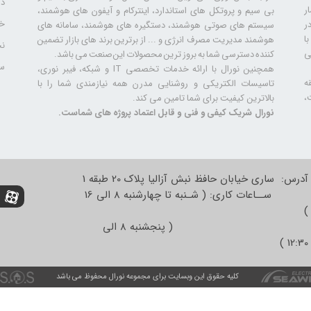
دا
ر
بی سیم و پروتکل های استاندارد، اینترکام و آیفون های هوشمند،
خد
ر
سیستم های صوتی هوشمند، دستگیره های هوشمند، سامانه های
ا
هوشمند مدیریت مصرف انرژی و ... از برترین برند های بازار تضمین
نح
ی
کننده دسترسی شما به بروز ترین محصولات این صنعت می باشد.
سا
همچنین نورال با ارائه خدمات تخصصی IT و شبکه، فیبر نوری،
ه
تاسیسات الکتریکی و روشنایی مدرن همه نیازمندی شما را با
،
بالاترین کیفیت برای شما تامین می کند.
نورال شریک کیفی و فنی و قابل اعتماد پروژه های شماست.
آدرس: ساری خیابان حافظ نبش آزالیا پلاک 20 طبقه 1
ســاعات کاری: ( شـنبه تا چهارشنبه 8 الی 16
)
( پنجشنبه 8 الی
12:30 )
کلیه حقوق این وبسایت برای مجموعه نورال محفوظ می باشد