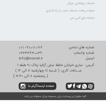
خدمات روشنایی نورال
نحوه دریافت خدمات نصب و راه اندازی
سامانه مای لابی من
شماره های تماس:
011-91011096
شماره واتساپ:
09333930039
​​​​​​​ایمیل:
info@nooral.ir
آدرس: ساری خیابان حافظ نبش آزالیا پلاک 20 طبقه 1
ســاعات کاری: ( شـنبه تا چهارشنبه 8 الی 16 )
( پنجشنبه 8 الی 12:30 )
صفحه اینستاگرام ما
کلیه حقوق این وبسایت برای مجموعه نورال محفوظ می باشد