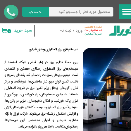
جستجو
حساب کاربری من
تغییر گذر واژه
سبد خرید
ورود
/
ثبت نام
۰
سفارشات
سیستم‌های برق اضطراری و خورشیدی
خروج از حساب کاربری
برای حفظ تداوم برق در زمان قطعی شبکه، استفاده از
سیستم‌های برق اضطراری راهکاری مطمئن و اقتصادی
است. موتور برق‌های سایلنت با صدای کم، راه‌اندازی سریع و
قابلیت تأمین توان مورد نیاز ساختمان‌ها، فروشگاه‌ها و مراکز
اداری، گزینه‌ای ایده‌آل برای تأمین برق در شرایط اضطراری
هستند. همچنین سیستم‌های برق خورشیدی با بهره‌گیری از
انرژی پاک خورشید و امکان ذخیره‌سازی انرژی در باتری‌ها،
علاوه بر تأمین برق اضطراری، موجب کاهش هزینه‌های انرژی
و افزایش استقلال از شبکه برق می‌شوند. شرکت نورال با ارائه
مشاوره، طراحی و اجرای تخصصی این سیستم‌ها،
راهکارهای متناسب با نیاز هر پروژه را فراهم می‌کند.