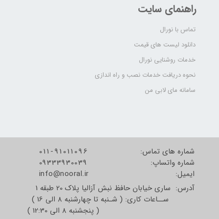
راهنمای سایت
تماس با نورال
دانلود لیست های قیمت
خدمات روشنایی نورال
نحوه دریافت خدمات نصب و راه اندازی
سامانه مای لابی من
شماره های تماس:
011-91011096
شماره واتساپ:
09333930039
​​​​​​​ایمیل:
info@nooral.ir
آدرس: ساری خیابان حافظ نبش آزالیا پلاک 20 طبقه 1
ســاعات کاری: ( شـنبه تا چهارشنبه 8 الی 16 )
( پنجشنبه 8 الی 12:30 )