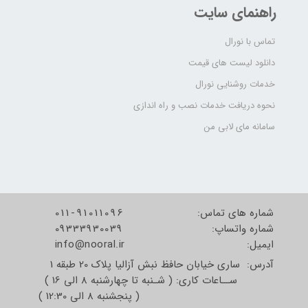
راهنمای سایت
تماس با نورال
دانلود لیست های قیمت
خدمات روشنایی نورال
نحوه دریافت خدمات نصب و راه اندازی
سامانه مای لابی من
شماره های تماس:
011-91011096
شماره واتساپ:
09333930039
​​​​​​​ایمیل:
info@nooral.ir
آدرس: ساری خیابان حافظ نبش آزالیا پلاک 20 طبقه 1
ســاعات کاری: ( شـنبه تا چهارشنبه 8 الی 16 )
( پنجشنبه 8 الی 12:30 )