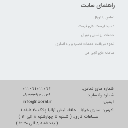
راهنمای سایت
تماس با نورال
دانلود لیست های قیمت
خدمات روشنایی نورال
نحوه دریافت خدمات نصب و راه اندازی
سامانه مای لابی من
شماره های تماس:
011-91011096
شماره واتساپ:
09333930039
​​​​​​​ایمیل:
info@nooral.ir
آدرس: ساری خیابان حافظ نبش آزالیا پلاک 20 طبقه 1
ســاعات کاری: ( شـنبه تا چهارشنبه 8 الی 16 )
( پنجشنبه 8 الی 12:30 )