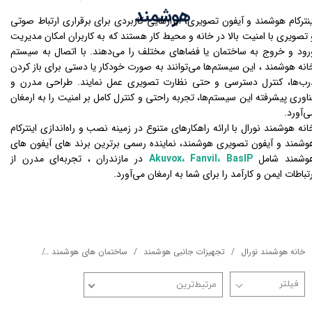
هوشمند
ینترکام هوشمند و آیفون تصویری، ابزارهایی کاربردی برای برقراری ارتباط صوتی
 تصویری با امنیت بالا در خانه و محیط کار هستند که به کاربران امکان مدیریت
رود و خروج به ساختمان یا فضاهای مختلف را می‌دهند. با اتصال به سیستم
انه هوشمند ، این سیستم‌ها می‌توانند به صورت خودکار یا دستی برای باز کردن
رب‌ها، کنترل دسترسی و حتی نظارت تصویری عمل نمایند. طراحی مدرن و
ناوری پیشرفته این سیستم‌ها، تجربه راحتی و کنترل کامل بر امنیت را به ارمغان
ی‌آورد.
انه هوشمند نورال با ارائه راهکارهای متنوع در زمینه نصب و راه‌اندازی اینترکام
وشمند و آیفون تصویری هوشمند، نماینده رسمی برترین برند های آیفون های
وشمند شامل
Akuvox، Fanvil، BasIP
در مازندران ، تجربه‌ای مدرن از
رتباطات ایمن و کارآمد را برای شما به ارمغان می‌آورد.
خانه هوشمند نورال
تجهیزات جانبی هوشمند
ساختمان های هوشمند
آیفون تصو
مرتبط‌ترین