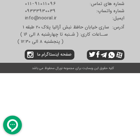
شماره های تماس:
011-91011096
شماره واتساپ:
09333930039
​​​​​​​ایمیل:
info@nooral.ir
آدرس: ساری خیابان حافظ نبش آزالیا پلاک 20 طبقه 1
ســاعات کاری: ( شـنبه تا چهارشنبه 8 الی 16 )
( پنجشنبه 8 الی 12:30 )
صفحه اینستاگرام ما
کلیه حقوق این وبسایت برای مجموعه نورال محفوظ می باشد