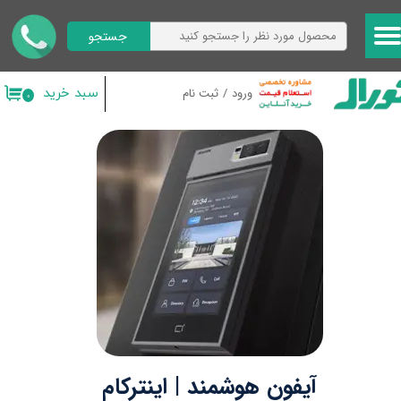
جستجو
حساب کاربری من
تغییر گذر واژه
سبد خرید
ورود
/
ثبت نام
۰
سفارشات
خروج از حساب کاربری
آیفون هوشمند | اینترکام