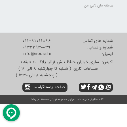
سامانه مای لابی من
شماره های تماس:
011-91011096
شماره واتساپ:
09333930039
​​​​​​​ایمیل:
info@nooral.ir
آدرس: ساری خیابان حافظ نبش آزالیا پلاک 20 طبقه 1
ســاعات کاری: ( شـنبه تا چهارشنبه 8 الی 16 )
( پنجشنبه 8 الی 12:30 )
صفحه اینستاگرام ما
کلیه حقوق این وبسایت برای مجموعه نورال محفوظ می باشد