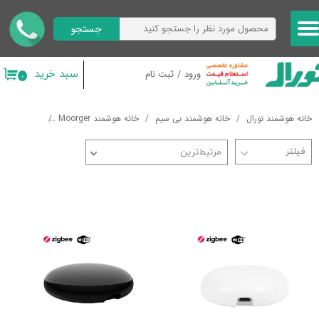
جستجو
حساب کاربری من
تغییر گذر واژه
سبد خرید
ورود
/
ثبت نام
۰
سفارشات
خانه هوشمند نورال
خانه هوشمند بی سیم
خانه هوشمند Moorger
ریموت کنترل
خروج از حساب کاربری
مرتبط‌ترین