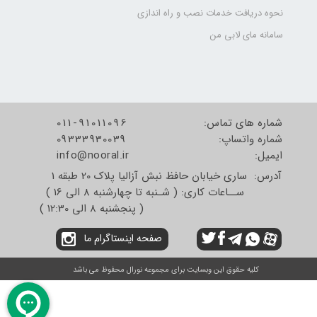
نحوه دریافت خدمات نصب و راه اندازی
سامانه مای لابی من
شماره های تماس:
011-91011096
شماره واتساپ:
09333930039
​​​​​​​ایمیل:
info@nooral.ir
آدرس: ساری خیابان حافظ نبش آزالیا پلاک 20 طبقه 1
ســاعات کاری: ( شـنبه تا چهارشنبه 8 الی 16 )
( پنجشنبه 8 الی 12:30 )
صفحه اینستاگرام ما
کلیه حقوق این وبسایت برای مجموعه نورال محفوظ می باشد