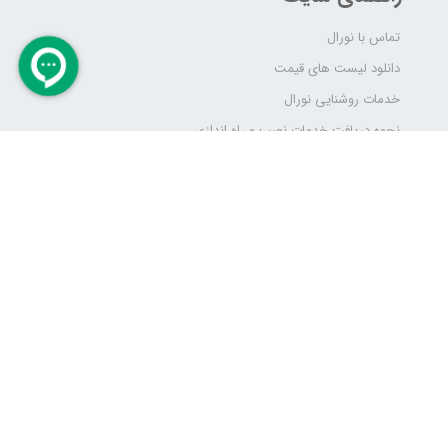
تماس با نورال
دانلود لیست های قیمت
خدمات روشنایی نورال
نحوه دریافت خدمات نصب و راه اندازی
سامانه مای لابی من
شماره های تماس:
011-91011096
شماره واتساپ:
09333930039
​​​​​​​ایمیل:
info@nooral.ir
آدرس: ساری خیابان حافظ نبش آزالیا پلاک 20 طبقه 1
ســاعات کاری: ( شـنبه تا چهارشنبه 8 الی 16 )
( پنجشنبه 8 الی 12:30 )