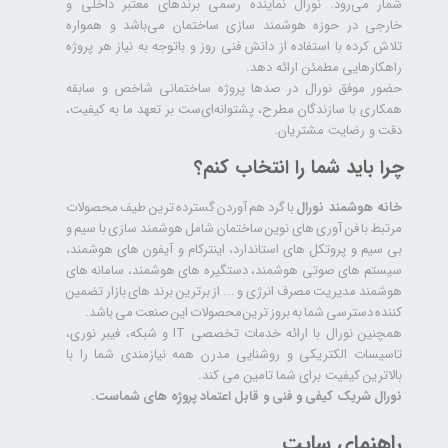
شمار می‌رود. نورال نماینده رسمی برندهای معتبر داخلی و
خارجی در حوزه هوشمند سازی ساختمان می‌باشد و همواره
تلاش کرده با استفاده از دانش فنی روز و باتوجه به نیاز هر پروژه
راهکارهایی مطمئن ارائه دهد.
حضور موفق نورال در صدها پروژه‌ ساختمانی شاخص و سابقه
همکاری با سازندگان مطرح، پشتوانه‌ای‌ست بر تعهد ما به کیفیت،
دقت و رضایت مشتریان.
چرا باید شما را انتخاب کنم؟
خانه هوشمند نورال
با گرد هم آوردن گسترده ترین طیف محصولات
مرتبط با فن آوری های نوین ساختمان شامل هوشمند سازی با سیم و
بی سیم و پروتکل های استاندارد، اینترکام و آیفون های هوشمند،
سیستم های صوتی هوشمند، دستگیره های هوشمند، سامانه های
هوشمند مدیریت مصرف انرژی و ... از برترین برند های بازار تضمین
کننده دسترسی شما به بروز ترین محصولات این صنعت می باشد.
همچنین نورال با ارائه خدمات تخصصی IT و شبکه، فیبر نوری،
تاسیسات الکتریکی و روشنایی مدرن همه نیازمندی شما را با
بالاترین کیفیت برای شما تامین می کند.
نورال شریک کیفی و فنی و قابل اعتماد پروژه های شماست.
راهنمای سایت