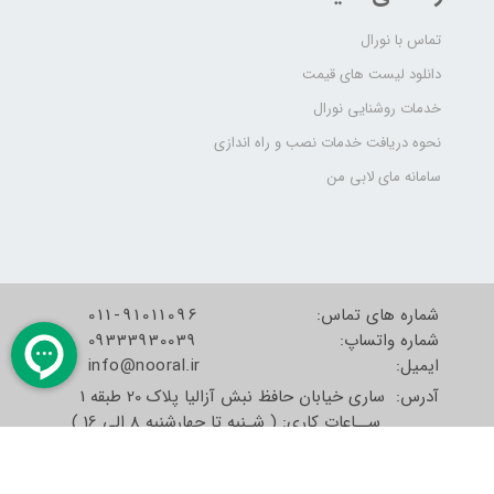
تماس با نورال
دانلود لیست های قیمت
خدمات روشنایی نورال
نحوه دریافت خدمات نصب و راه اندازی
سامانه مای لابی من
شماره های تماس:
011-91011096
شماره واتساپ:
09333930039
​​​​​​​ایمیل:
info@nooral.ir
آدرس: ساری خیابان حافظ نبش آزالیا پلاک 20 طبقه 1
ســاعات کاری: ( شـنبه تا چهارشنبه 8 الی 16 )
( پنجشنبه 8 الی 12:30 )