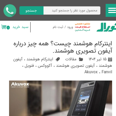
جستجو
حساب کاربری من
تغییر گذر واژه
سبد خرید
ورود
/
ثبت نام
۰
سفارشات
اینترکام هوشمند چیست؟ همه چیز درباره
خروج از حساب کاربری
آیفون تصویری هوشمند.
۱۵ تیر ۱۴۰۴
مقالات
اینترکام هوشمند
،
آیفون
هوشمند
،
آیفون تصویری هوشمند
،
آکووکس
،
فنویل
،
Akuvox
،
Fanvil