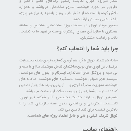
شمار می‌رود. نورال نماینده رسمی برندهای معتبر داخلی و
خارجی در حوزه هوشمند سازی ساختمان می‌باشد و همواره
تلاش کرده با استفاده از دانش فنی روز و باتوجه به نیاز هر پروژه
راهکارهایی مطمئن ارائه دهد.
حضور موفق نورال در صدها پروژه‌ ساختمانی شاخص و سابقه
همکاری با سازندگان مطرح، پشتوانه‌ای‌ست بر تعهد ما به کیفیت،
دقت و رضایت مشتریان.
چرا باید شما را انتخاب کنم؟
خانه هوشمند نورال
با گرد هم آوردن گسترده ترین طیف محصولات
مرتبط با فن آوری های نوین ساختمان شامل هوشمند سازی با سیم و
بی سیم و پروتکل های استاندارد، اینترکام و آیفون های هوشمند،
سیستم های صوتی هوشمند، دستگیره های هوشمند، سامانه های
هوشمند مدیریت مصرف انرژی و ... از برترین برند های بازار تضمین
کننده دسترسی شما به بروز ترین محصولات این صنعت می باشد.
همچنین نورال با ارائه خدمات تخصصی IT و شبکه، فیبر نوری،
تاسیسات الکتریکی و روشنایی مدرن همه نیازمندی شما را با
بالاترین کیفیت برای شما تامین می کند.
نورال شریک کیفی و فنی و قابل اعتماد پروژه های شماست.
راهنمای سایت