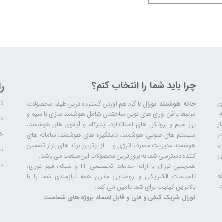
چرا باید شما را انتخاب کنم؟
ر
تم
ری
خانه هوشمند نورال
با گرد هم آوردن گسترده ترین طیف محصولات
ال سابقه،
مرتبط با فن آوری های نوین ساختمان شامل هوشمند سازی با سیم و
دا
ر
بی سیم و پروتکل های استاندارد، اینترکام و آیفون های هوشمند،
خد
ر
سیستم های صوتی هوشمند، دستگیره های هوشمند، سامانه های
ا
هوشمند مدیریت مصرف انرژی و ... از برترین برند های بازار تضمین
نح
ی
کننده دسترسی شما به بروز ترین محصولات این صنعت می باشد.
سا
همچنین نورال با ارائه خدمات تخصصی IT و شبکه، فیبر نوری،
ه
تاسیسات الکتریکی و روشنایی مدرن همه نیازمندی شما را با
،
بالاترین کیفیت برای شما تامین می کند.
نورال شریک کیفی و فنی و قابل اعتماد پروژه های شماست.