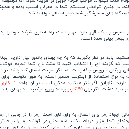
تاه مدت میتواند موجب صرفه جویی در هزینه شود، اما مجموعه ش
میکند. در چنین شرایطی سیستم شما در معرض آسیب بوده و همچن
دستگاه های سفارشگیر شما دچار اختلال خواهند شد.
معرض ریسک قرار دارد، بهتر است راه اندازی شبکه خود را ب
زم پیش بینی شده است.
تید، باید در نظر بگیرید که به چه پهنای باندی نیاز دارید. پهنای
ست که گزینه ای را انتخاب کنید تا مشتریان شما تجربه خوشاین
فای رایگان سرویس جذابیست، اما اگر سرعت اتصال کند باشد در ع
ه به نوع استفاده از اینترنت متغیر است، به طور متوسط، برای
 دارید. بنابراین اگر فکر میکنید ممکن است در آن واحد
15 کاربر
آ
 خواهید داشت. اگر برای
50 کاربر
برنامه ریزی میکنید، به پهنای باند
ی ایجاد رمز برای اتصال به وای فای است. رمز را در جایی از رس
رمندان شما رمز را دریافت کنند. شما حتی می توانید رمز را در فیش
 در ابتدا چیزی را خریداری کنند. سعی کنید رمز را به طور مرتب 