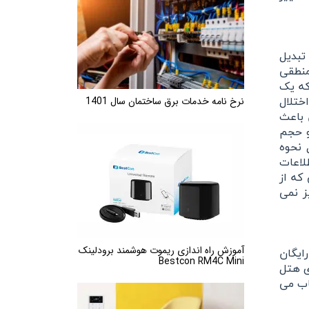
تبدیل
منطقی
که یک
نرخ نامه خدمات برق ساختمان سال 1401
اختلال
 باعث
و حجم
 نحوه
لاعات
که از
ز نمی
آموزش راه اندازی ریموت هوشمند برودلینک
ایگان
Bestcon RM4C Mini
ی هتل
اب می