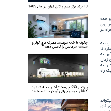
10 برند برتر سیم و کابل ایران در سال 1405
و همه
ر روی
اه در
چگونه با خانه هوشمند مصرف برق کولر و
ن، به
سیستم سرمایش را کاهش دهیم؟
رد تا
ها به
 زمان
را به
ک راه
پروتکل KNX چیست؟ آشنایی با استاندارد
KNX و انجمن جهانی آن در خانه هوشمند
تواند
ی فای