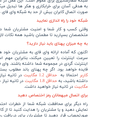
شبکه سفارشگیری برای عموم است. این عمل در کو
به هدفی آسان برای خرابکاری و هکر ها تبدیل 
صورت اتصال کابران بیش از حد به شبکه وای فای 
شبکه خود را راه اندازی نمایید
وقتی کسب و کار شما و امنیت مشتریان شما در 
متخصصان بسپارید تا مطمئن باشید همه نکات لا
به چه میزان پهنای باید نیاز دارید؟
اکنون که آماده ارائه وای فای به مشتریان خود هس
سرعت اینترنت را تعیین میکند، بنابراین مهم ا
اینترنت گردی در مجموعه شما داشته باشند. وای 
فایده خواهد بود. اگر چه پهنای باند مطلوب بست
کاربر
احتمالا به
حداقل 1.2 مگابیت
در ثانیه نیاز
داشته باشید، به
حداقل 1.8 مگابیت
در ثانیه نیاز
مگابیت
در ثانیه نیاز خواهید داشت.
برای اتصال میهمانان رمز اختصاص دهید
راه دیگر برای محافظت شبکه شما از خطرات احتمال
نمایش دهید و یا مشتریان را هدایت کنید تا از کا
صورتحصاب قرار دهید تا مشتریان برای دریافت رمز