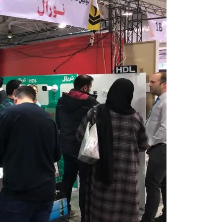
پرده برقی
موتور و ریل پرده هوشمند
ماژول های سیستمی