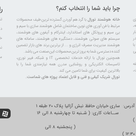
چرا باید شما را انتخاب کنم؟
ر
تم
ری
خانه هوشمند نورال
با گرد هم آوردن گسترده ترین طیف محصولات
ال سابقه،
مرتبط با فن آوری های نوین ساختمان شامل هوشمند سازی با سیم و
دا
ر
بی سیم و پروتکل های استاندارد، اینترکام و آیفون های هوشمند،
خد
ر
سیستم های صوتی هوشمند، دستگیره های هوشمند، سامانه های
ا
هوشمند مدیریت مصرف انرژی و ... از برترین برند های بازار تضمین
نح
ی
کننده دسترسی شما به بروز ترین محصولات این صنعت می باشد.
سا
همچنین نورال با ارائه خدمات تخصصی IT و شبکه، فیبر نوری،
ه
تاسیسات الکتریکی و روشنایی مدرن همه نیازمندی شما را با
،
بالاترین کیفیت برای شما تامین می کند.
نورال شریک کیفی و فنی و قابل اعتماد پروژه های شماست.
آدرس: ساری خیابان حافظ نبش آزالیا پلاک 20 طبقه 1
ســاعات کاری: ( شـنبه تا چهارشنبه 8 الی 16
)
( پنجشنبه 8 الی
12:30 )