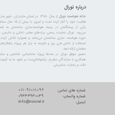
درباره نورال
خانه هوشمند نورال
از سال ۱۳۸۸ در استان مازندران ، شهر سا
فعالیت خود را آغاز کرده است و امروز، با بیش از ۱۵ س
یکی از پیشگامان در زمینه هوشمندسازی ساختمان به شما
می‌رود. نورال نماینده رسمی برندهای معتبر داخلی و خارجی د
حوزه هوشمند سازی ساختمان می‌باشد و همواره تلاش کرده ب
استفاده از دانش فنی روز و باتوجه به نیاز هر پروژه راهکارهای
مطمئن ارائه دهد.
حضور موفق نورال در صدها پروژه‌ ساختمانی شاخص و سابق
همکاری با سازندگان مطرح، پشتوانه‌ای‌ست بر تعهد ما به کیفیت
دقت و رضایت مشتریان.
011-91011096
شماره های تماس:
09333930039
شماره واتساپ:
info@nooral.ir
​​​​​​​ایمیل: