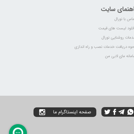
اهنمای سایت
اس با نورال
نلود لیست های قیمت
مات روشنایی نورال
وه دریافت خدمات نصب و راه اندازی
مانه مای لابی من
صفحه اینستاگرام ما