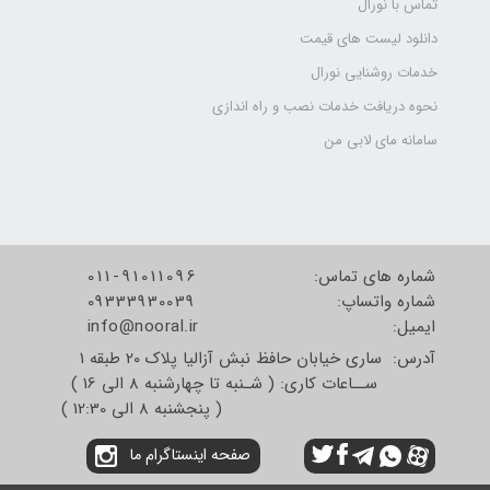
تماس با نورال
دانلود لیست های قیمت
خدمات روشنایی نورال
نحوه دریافت خدمات نصب و راه اندازی
سامانه مای لابی من
شماره های تماس:
011-91011096
شماره واتساپ:
09333930039
​​​​​​​ایمیل:
info@nooral.ir
آدرس: ساری خیابان حافظ نبش آزالیا پلاک 20 طبقه 1
ســاعات کاری: ( شـنبه تا چهارشنبه 8 الی 16 )
( پنجشنبه 8 الی 12:30 )
صفحه اینستاگرام ما