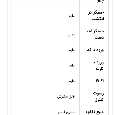
چهره
حسگر اثر
دارد
انگشت
حسگر کف
ندارد
دست
ورود با کد
دارد
ورود با
دارد
کارت
WiFi
دارد
ریموت
قابل سفارش
کنترل
منبع تغذیه
باطری قلمی