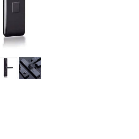
پرده برقی
موتور و ریل پرده هوشمند
ماژول های سیستمی