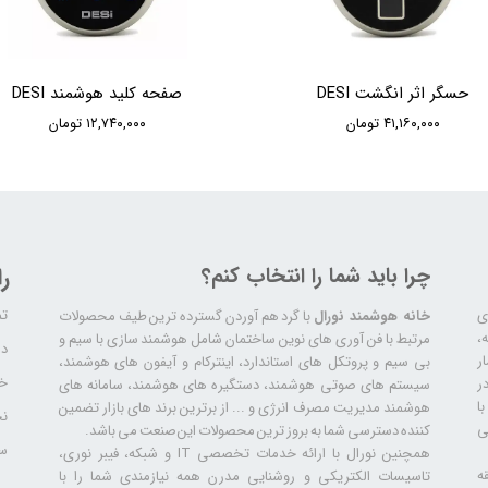
حسگر اثر انگشت DESI
صفحه کلید هوشمند DESI
۴۱,۱۶۰,۰۰۰ تومان
۱۲,۷۴۰,۰۰۰ تومان
چرا باید شما را انتخاب کنم؟
ر
تم
ری
خانه هوشمند نورال
با گرد هم آوردن گسترده ترین طیف محصولات
ال سابقه،
مرتبط با فن آوری های نوین ساختمان شامل هوشمند سازی با سیم و
دا
ر
بی سیم و پروتکل های استاندارد، اینترکام و آیفون های هوشمند،
خد
ر
سیستم های صوتی هوشمند، دستگیره های هوشمند، سامانه های
ا
هوشمند مدیریت مصرف انرژی و ... از برترین برند های بازار تضمین
نح
ی
کننده دسترسی شما به بروز ترین محصولات این صنعت می باشد.
سا
همچنین نورال با ارائه خدمات تخصصی IT و شبکه، فیبر نوری،
ه
تاسیسات الکتریکی و روشنایی مدرن همه نیازمندی شما را با