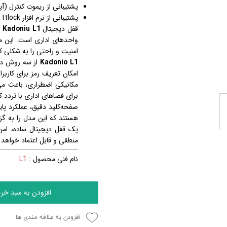
پشتیبانی از ریموت کنترل (آپ
پشتیبانی از نرم افزار ttlock
قفل دیجیتال
Kadoniu L1
ی
واحدهای اداری است. این مد
امنیت و راحتی را به شکلی کام
Kadonio L1
امکان تعریف رمز برای کاربر
مکانیکی اضطراری، باعث می
برای فضاهای اداری با تردد ک
صفحه‌کلید دقیق، عملکرد پای
هستند که این مدل را به گزین
منطقی و قابل اعتماد خواهد 
نام فنی محصول :
L1
افزودن به سبد خری
افزودن به علاقه مندی ها