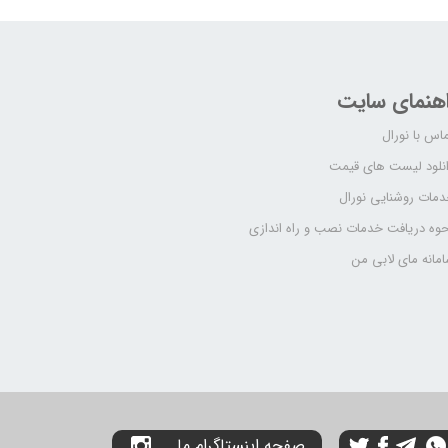
اهنمای سایت
اس با نورال
نلود لیست های قیمت
مات روشنایی نورال
وه دریافت خدمات نصب و راه اندازی
مانه مای لابی من
صفحه اینستاگرام ما