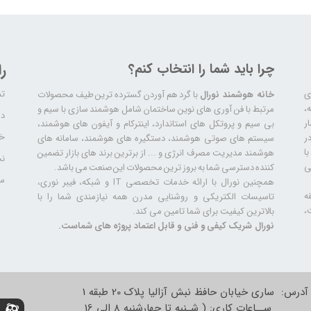
چرا باید شما را انتخاب کنم؟
ر
تم
ری
خانه هوشمند نورال
با گرد هم آوردن گسترده ترین طیف محصولات
ال سابقه،
مرتبط با فن آوری های نوین ساختمان شامل هوشمند سازی با سیم و
دا
ر
بی سیم و پروتکل های استاندارد، اینترکام و آیفون های هوشمند،
خد
ر
سیستم های صوتی هوشمند، دستگیره های هوشمند، سامانه های
ا
هوشمند مدیریت مصرف انرژی و ... از برترین برند های بازار تضمین
نح
ی
کننده دسترسی شما به بروز ترین محصولات این صنعت می باشد.
سا
همچنین نورال با ارائه خدمات تخصصی IT و شبکه، فیبر نوری،
ه
تاسیسات الکتریکی و روشنایی مدرن همه نیازمندی شما را با
،
بالاترین کیفیت برای شما تامین می کند.
نورال شریک کیفی و فنی و قابل اعتماد پروژه های شماست.
آدرس: ساری خیابان حافظ نبش آزالیا پلاک 20 طبقه 1
ســاعات کاری: ( شـنبه تا چهارشنبه 8 الی 16