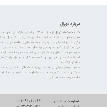
درباره نورال
خانه هوشمند نورال
از سال ۱۳۸۸ در استان مازندران ، شهر سا
فعالیت خود را آغاز کرده است و امروز، با بیش از ۱۵ س
یکی از پیشگامان در زمینه هوشمندسازی ساختمان به شما
می‌رود. نورال نماینده رسمی برندهای معتبر داخلی و خارجی د
حوزه هوشمند سازی ساختمان می‌باشد و همواره تلاش کرده ب
استفاده از دانش فنی روز و باتوجه به نیاز هر پروژه راهکارهای
مطمئن ارائه دهد.
حضور موفق نورال در صدها پروژه‌ ساختمانی شاخص و سابق
همکاری با سازندگان مطرح، پشتوانه‌ای‌ست بر تعهد ما به کیفیت
دقت و رضایت مشتریان.
011-91011096
شماره های تماس:
09333930039
شماره واتساپ: