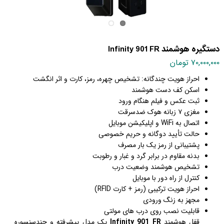
دستگیره هوشمند Infinity 901 FR
۷۰,۰۰۰,۰۰۰ تومان
احراز هویت چندگانه: تشخیص چهره، رمز، کارت و اثر انگشت
اسکن کف دست هوشمند
ثبت عکس و فیلم هنگام ورود
مغزی ۷ زبانه هوک ضدسرقت
اتصال به WiFi و اپلیکیشن موبایل
حالت تأیید دوگانه و حریم خصوصی
پشتیبانی از رمز یک بار مصرف
بدنه مقاوم در برابر گرد و غبار و رطوبت
تشخیص هوشمند وضعیت درب
کنترل از راه دور با موبایل
احراز هویت ترکیبی (رمز + کارت RFID)
مجهز به زنگ ورودی
قابلیت نصب روی درب های مولتی
قفل هوشمند
Infinity 901 FR
یک مدل پیشرفته و چند‌سنسوره