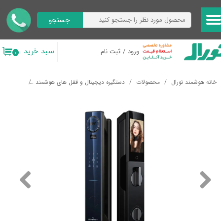
جستجو
حساب کاربری من
تغییر گذر واژه
سبد خرید
ورود
/
ثبت نام
۰
سفارشات
خانه هوشمند نورال
محصولات
دستگیره دیجیتال و قفل های هوشمند
دستگیره هوشمند  FR
خروج از حساب کاربری