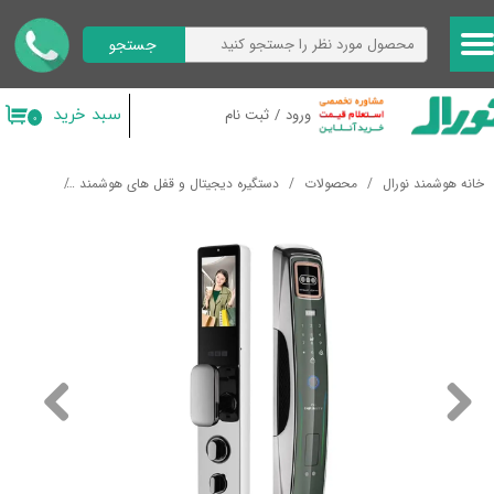
جستجو
حساب کاربری من
تغییر گذر واژه
سبد خرید
ورود
/
ثبت نام
۰
سفارشات
خانه هوشمند نورال
محصولات
دستگیره دیجیتال و قفل های هوشمند
دستگیره هوشمند 00
خروج از حساب کاربری