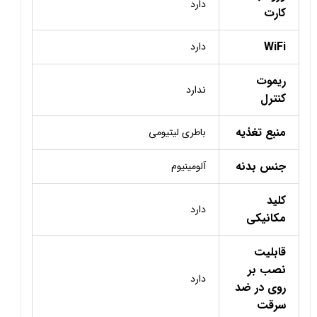
دارد
کارت
WiFi
دارد
ریموت
ندارد
کنترل
منبع تغذیه
باطری لیتیومی
جنس بدنه
آلومینیوم
کلید
دارد
مکانیکی
قابلیت
نصب بر
دارد
روی در ضد
سرقت