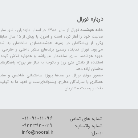
درباره نورال
خانه هوشمند نورال
از سال ۱۳۸۸ در استان مازندران ، شهر سا
فعالیت خود را آغاز کرده است و امروز، با بیش از ۱۵ س
یکی از پیشگامان در زمینه هوشمندسازی ساختمان به شما
می‌رود. نورال نماینده رسمی برندهای معتبر داخلی و خارجی د
حوزه هوشمند سازی ساختمان می‌باشد و همواره تلاش کرده ب
استفاده از دانش فنی روز و باتوجه به نیاز هر پروژه راهکارهای
مطمئن ارائه دهد.
حضور موفق نورال در صدها پروژه‌ ساختمانی شاخص و سابق
همکاری با سازندگان مطرح، پشتوانه‌ای‌ست بر تعهد ما به کیفیت
دقت و رضایت مشتریان.
011-91011096
شماره های تماس:
09333930039
شماره واتساپ:
info@nooral.ir
​​​​​​​ایمیل: