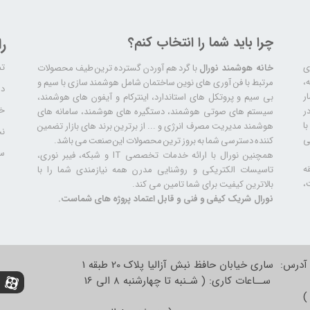
چرا باید شما را انتخاب کنم؟
ر
تم
ری
خانه هوشمند نورال
با گرد هم آوردن گسترده ترین طیف محصولات
ال سابقه،
مرتبط با فن آوری های نوین ساختمان شامل هوشمند سازی با سیم و
دا
ر
بی سیم و پروتکل های استاندارد، اینترکام و آیفون های هوشمند،
خد
ر
سیستم های صوتی هوشمند، دستگیره های هوشمند، سامانه های
ا
هوشمند مدیریت مصرف انرژی و ... از برترین برند های بازار تضمین
نح
ی
کننده دسترسی شما به بروز ترین محصولات این صنعت می باشد.
سا
همچنین نورال با ارائه خدمات تخصصی IT و شبکه، فیبر نوری،
ه
تاسیسات الکتریکی و روشنایی مدرن همه نیازمندی شما را با
،
بالاترین کیفیت برای شما تامین می کند.
نورال شریک کیفی و فنی و قابل اعتماد پروژه های شماست.
آدرس: ساری خیابان حافظ نبش آزالیا پلاک 20 طبقه 1
ســاعات کاری: ( شـنبه تا چهارشنبه 8 الی 16
)