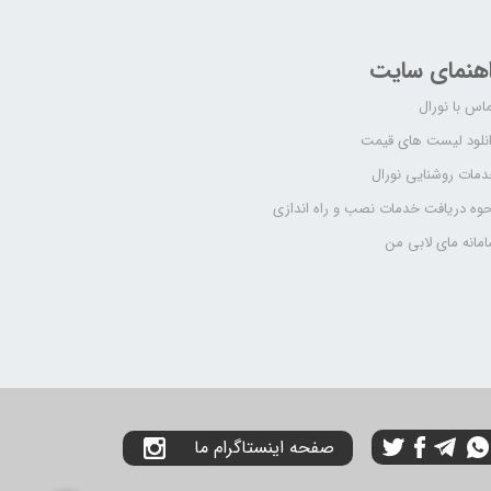
اهنمای سایت
اس با نورال
نلود لیست های قیمت
مات روشنایی نورال
وه دریافت خدمات نصب و راه اندازی
مانه مای لابی من
صفحه اینستاگرام ما