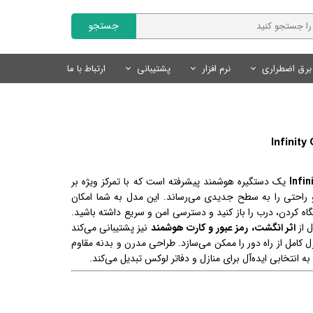
جستجو
برق اضطراری
نرم افزار
پشتیبانی
ارتباط با ما
Fanvil | فنویل
نمایندگان
سایر محصولات
تجهیزات روشنایی
محصولات هوشمند Tuya
نرم افزار مدیریت کلینیک
Livolo | لیوولو
چراغ های خطی
کلید و پریز لوکس
درخواست همکاری
کلید و پریز هوشمند Tuya
SmartLand | اسمارت لند
سنسور های روشنایی
سنسور های روشنایی
سنسور های هوشمند Tuya
لوازم روشنایی
لوازم جانبی هوشمند Tuya
محصولات روشنایی و نور پردازی
یک دستگیره هوشمند پیشرفته است که با تمرکز ویژه بر
منبع تغذیه
سیستم های ایمنی و امنیتی
 راحتی را به سطح جدیدی می‌رساند. این مدل به شما امکان
نگاه کردن، درب را باز کنید و دسترسی امن و سریع داشته باشید.
لوازم نورپردازی
 از
اثر انگشت، رمز عبور و کارت هوشمند
نیز پشتیبانی می‌کند
رل کامل از راه دور را ممکن می‌سازد. طراحی مدرن و بدنه مقاوم