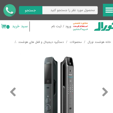
جستجو
حساب کاربری من
تغییر گذر واژه
سبد خرید
ورود
/
ثبت نام
۰
سفارشات
خانه هوشمند نورال
محصولات
دستگیره دیجیتال و قفل های هوشمند
دستگیره هوشمند ف
خروج از حساب کاربری