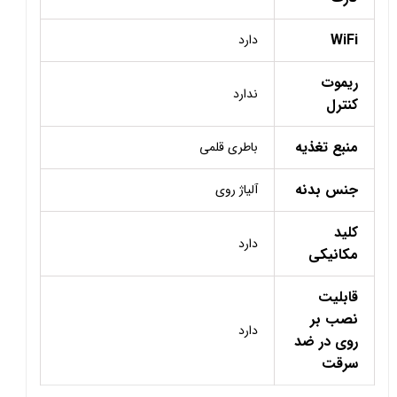
WiFi
دارد
ریموت
ندارد
کنترل
منبع تغذیه
باطری قلمی
جنس بدنه
آلیاژ روی
کلید
دارد
مکانیکی
قابلیت
نصب بر
دارد
روی در ضد
سرقت