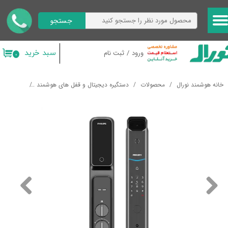
جستجو
حساب کاربری من
تغییر گذر واژه
سبد خرید
ورود
/
ثبت نام
۰
سفارشات
خانه هوشمند نورال
محصولات
دستگیره دیجیتال و قفل های هوشمند
دستگیره هوشمند ف
خروج از حساب کاربری