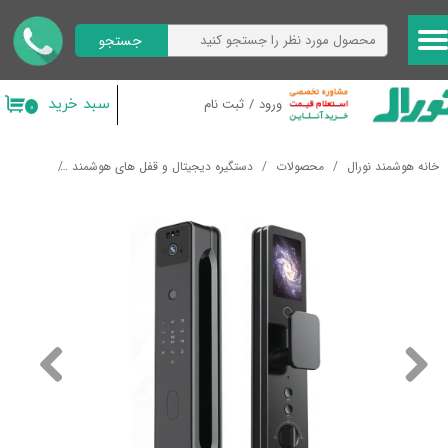
جستجو
حساب کاربری من
تغییر گذر واژه
سبد خرید
ورود
/
ثبت نام
۰
سفارشات
خانه هوشمند نورال
محصولات
دستگیره دیجیتال و قفل های هوشمند
دستگیره هوشمند us
خروج از حساب کاربری