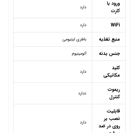
ورود با
دارد
کارت
WiFi
دارد
منبع تغذیه
باطری لیتیومی
جنس بدنه
آلومینیوم
کلید
دارد
مکانیکی
ریموت
ندارد
کنترل
قابلیت
نصب بر
دارد
روی در ضد