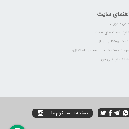
اهنمای سایت
اس با نورال
نلود لیست های قیمت
مات روشنایی نورال
وه دریافت خدمات نصب و راه اندازی
مانه مای لابی من
صفحه اینستاگرام ما