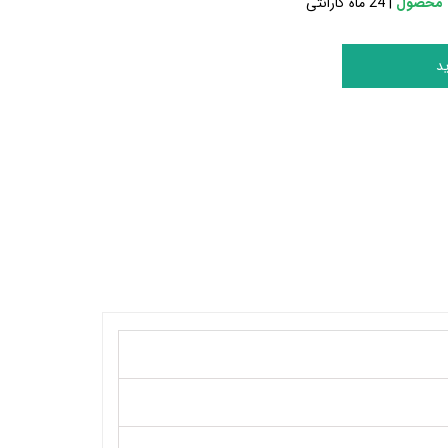
 محصول
| 24 ماه گارانتی
د