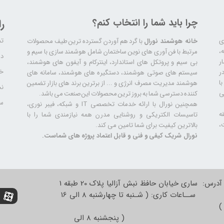
چرا باید شما را انتخاب کنم؟
ر
تم
ری
خانه هوشمند نورال
با گرد هم آوردن گسترده ترین طیف محصولات
ال سابقه،
مرتبط با فن آوری های نوین ساختمان شامل هوشمند سازی با سیم و
دا
ر
بی سیم و پروتکل های استاندارد، اینترکام و آیفون های هوشمند،
خد
ر
سیستم های صوتی هوشمند، دستگیره های هوشمند، سامانه های
ا
هوشمند مدیریت مصرف انرژی و ... از برترین برند های بازار تضمین
نح
ی
کننده دسترسی شما به بروز ترین محصولات این صنعت می باشد.
سا
همچنین نورال با ارائه خدمات تخصصی IT و شبکه، فیبر نوری،
ه
تاسیسات الکتریکی و روشنایی مدرن همه نیازمندی شما را با
،
بالاترین کیفیت برای شما تامین می کند.
نورال شریک کیفی و فنی و قابل اعتماد پروژه های شماست.
آدرس: ساری خیابان حافظ نبش آزالیا پلاک 20 طبقه 1
ســاعات کاری: ( شـنبه تا چهارشنبه 8 الی 16
)
( پنجشنبه 8 الی