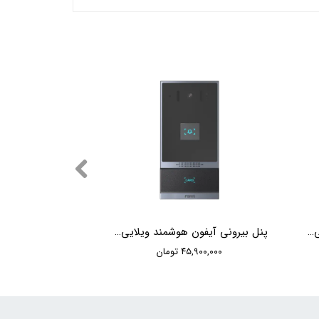
پنل بیرونی آیفون هوشمند ویلایی لمسی Fanvil i61
پنل بیرونی آیفون هوشمند ویلایی Fanvil i62
۴۵,۹۰۰,۰۰۰ تومان