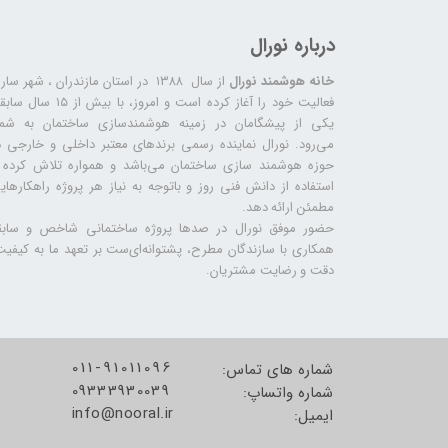
درباره نورال
خانه هوشمند نورال
از سال ۱۳۸۸ در استان مازندران ، شهر سا
فعالیت خود را آغاز کرده است و امروز، با بیش از ۱۵ س
یکی از پیشگامان در زمینه هوشمندسازی ساختمان به شما
می‌رود. نورال نماینده رسمی برندهای معتبر داخلی و خارجی د
حوزه هوشمند سازی ساختمان می‌باشد و همواره تلاش کرده ب
استفاده از دانش فنی روز و باتوجه به نیاز هر پروژه راهکارهای
مطمئن ارائه دهد.
حضور موفق نورال در صدها پروژه‌ ساختمانی شاخص و سابق
همکاری با سازندگان مطرح، پشتوانه‌ای‌ست بر تعهد ما به کیفیت
دقت و رضایت مشتریان.
011-91011096
شماره های تماس:
09333930039
شماره واتساپ:
info@nooral.ir
​​​​​​​ایمیل: