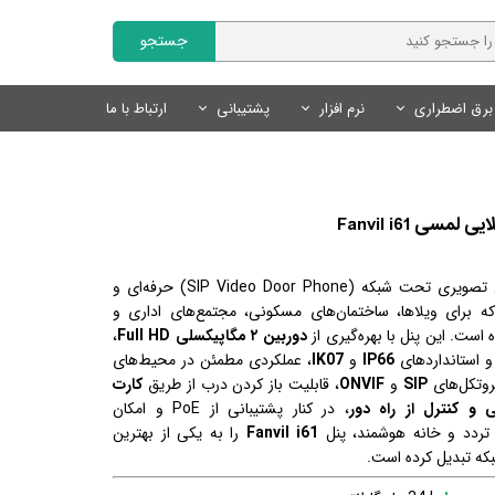
جستجو
برق اضطراری
نرم افزار
پشتیبانی
ارتباط با ما
Fanvil | فنویل
نمایندگان
سایر محصولات
تجهیزات روشنایی
محصولات هوشمند Tuya
نرم افزار مدیریت کلینیک
Livolo | لیوولو
چراغ های خطی
کلید و پریز لوکس
درخواست همکاری
کلید و پریز هوشمند Tuya
سی Fanvil i61
SmartLand | اسمارت لند
سنسور های روشنایی
سنسور های روشنایی
سنسور های هوشمند Tuya
لوازم روشنایی
لوازم جانبی هوشمند Tuya
محصولات روشنایی و نور پردازی
یک آیفون تصویری تحت شبکه (SIP Video Door Phone) حرفه‌ای و
منبع تغذیه
سیستم های ایمنی و امنیتی
i فنویل است که برای ویلاها، ساختمان‌های مسکونی، مجتمع‌های اداری و
ست. این پنل با بهره‌گیری از
دوربین ۲ مگاپیکسلی Full HD
،
لوازم نورپردازی
IP66
و
IK07
، عملکردی مطمئن در محیط‌های
پروتکل‌های
SIP
و
ONVIF
، قابلیت باز کردن درب از طریق
کارت
، در کنار پشتیبانی از PoE و امکان
 تردد و خانه هوشمند، پنل
Fanvil i61
را به یکی از بهترین
بکه تبدیل کرده است.