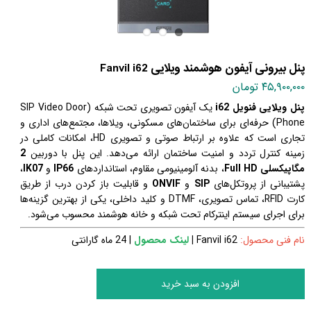
پنل بیرونی آیفون هوشمند ویلایی Fanvil i62
۴۵,۹۰۰,۰۰۰ تومان
پنل ویلایی فنویل i62
یک آیفون تصویری تحت شبکه (SIP Video Door
Phone) حرفه‌ای برای ساختمان‌های مسکونی، ویلاها، مجتمع‌های اداری و
تجاری است که علاوه بر ارتباط صوتی و تصویری HD، امکانات کاملی در
زمینه کنترل تردد و امنیت ساختمان ارائه می‌دهد. این پنل با دوربین
2
مگاپیکسلی Full HD
، بدنه آلومینیومی مقاوم، استانداردهای
IP66
و
IK07
،
پشتیبانی از پروتکل‌های
SIP
و
ONVIF
و قابلیت باز کردن درب از طریق
کارت RFID، تماس تصویری، DTMF و کلید داخلی، یکی از بهترین گزینه‌ها
برای اجرای سیستم اینترکام تحت شبکه و خانه هوشمند محسوب می‌شود.
نام فنی محصول:
Fanvil i62
|
لینک محصول
| 24 ماه گارانتی
افزودن به سبد خرید