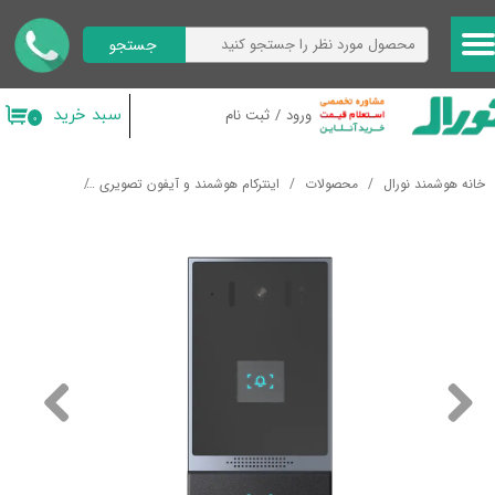
جستجو
حساب کاربری من
تغییر گذر واژه
سبد خرید
ورود
/
ثبت نام
۰
سفارشات
خانه هوشمند نورال
محصولات
اینترکام هوشمند و آیفون تصویری
پنل بیرونی آیفون 
خروج از حساب کاربری