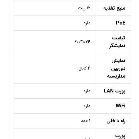
منبع تغذیه
12 ولت
PoE
دارد
کیفیت
1024*600
نمایشگر
نمایش
دوربین
4 کانال
مداربسته
پورت LAN
دارد
WiFi
دارد
رله داخلی
1 عدد
پورت