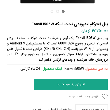
پنل اینترکام اندرویدی تحت شبکه Fanvil i505W
۴۲,۷۵۰,۰۰۰ تومان
پنل تاچ
Fanvil i505W
یک آیفون هوشمند تحت شبکه با صفحه‌نمایش
لمسی ۷ اینچی و وضوح 1024×600 است که با سیستم‌عامل Android 9 و
پشتیبانی از Wi-Fi دو بانده (2.4 GHz/5 GHz) طراحی شده تا کنترل کامل
ورودی ساختمان، ارتباط صوتی/تصویری و اتصال به دوربین‌های IP را در
پروژه‌های خانه هوشمند و ویلاهای لوکس فراهم کند.
نام فنی محصول:
Fanvil i505W
|
لینک محصول
| 24 ماه گارانتی
افزودن به سبد خرید
افزودن به علاقه مندی ها
مشخصات تکمیلی
نظرات
مشخصات محصول