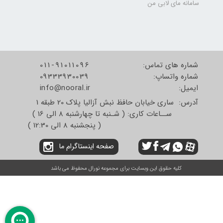
سامانه مای لابی من
شماره های تماس:
011-91011096
شماره واتساپ:
09333930039
​​​​​​​ایمیل:
info@nooral.ir
آدرس: ساری خیابان حافظ نبش آزالیا پلاک 20 طبقه 1
ســاعات کاری: ( شـنبه تا چهارشنبه 8 الی 16 )
( پنجشنبه 8 الی 12:30 )
صفحه اینستاگرام ما
کلیه حقوق این وبسایت برای مجموعه نورال محفوظ می باشد