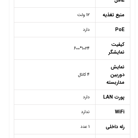
عامل
منبع تغذیه
12 ولت
PoE
دارد
کیفیت
1024*600
نمایشگر
نمایش
دوربین
4 کانال
مداربسته
پورت LAN
دارد
WiFi
ندارد
رله داخلی
1 عدد