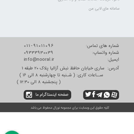
سامانه مای لابی من
شماره های تماس:
011-91011096
شماره واتساپ:
09333930039
​​​​​​​ایمیل:
info@nooral.ir
آدرس: ساری خیابان حافظ نبش آزالیا پلاک 20 طبقه 1
ســاعات کاری: ( شـنبه تا چهارشنبه 8 الی 16 )
( پنجشنبه 8 الی 12:30 )
صفحه اینستاگرام ما
کلیه حقوق این وبسایت برای مجموعه نورال محفوظ می باشد