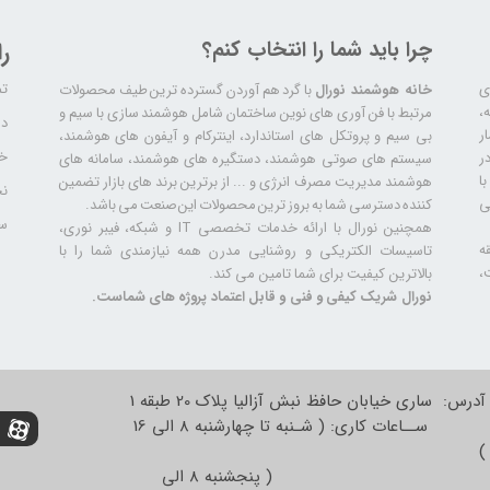
چرا باید شما را انتخاب کنم؟
ر
تم
ری
خانه هوشمند نورال
با گرد هم آوردن گسترده ترین طیف محصولات
ال سابقه،
مرتبط با فن آوری های نوین ساختمان شامل هوشمند سازی با سیم و
دا
ر
بی سیم و پروتکل های استاندارد، اینترکام و آیفون های هوشمند،
خد
ر
سیستم های صوتی هوشمند، دستگیره های هوشمند، سامانه های
ا
هوشمند مدیریت مصرف انرژی و ... از برترین برند های بازار تضمین
نح
ی
کننده دسترسی شما به بروز ترین محصولات این صنعت می باشد.
سا
همچنین نورال با ارائه خدمات تخصصی IT و شبکه، فیبر نوری،
ه
تاسیسات الکتریکی و روشنایی مدرن همه نیازمندی شما را با
،
بالاترین کیفیت برای شما تامین می کند.
نورال شریک کیفی و فنی و قابل اعتماد پروژه های شماست.
آدرس: ساری خیابان حافظ نبش آزالیا پلاک 20 طبقه 1
ســاعات کاری: ( شـنبه تا چهارشنبه 8 الی 16
)
( پنجشنبه 8 الی