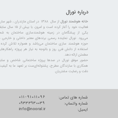
درباره نورال
خانه هوشمند نورال
از سال ۱۳۸۸ در استان مازندران ، شهر سا
فعالیت خود را آغاز کرده است و امروز، با بیش از ۱۵ س
یکی از پیشگامان در زمینه هوشمندسازی ساختمان به شما
می‌رود. نورال نماینده رسمی برندهای معتبر داخلی و خارجی د
حوزه هوشمند سازی ساختمان می‌باشد و همواره تلاش کرده ب
استفاده از دانش فنی روز و باتوجه به نیاز هر پروژه راهکارهای
مطمئن ارائه دهد.
حضور موفق نورال در صدها پروژه‌ ساختمانی شاخص و سابق
همکاری با سازندگان مطرح، پشتوانه‌ای‌ست بر تعهد ما به کیفیت
دقت و رضایت مشتریان.
011-91011096
شماره های تماس:
09333930039
شماره واتساپ:
info@nooral.ir
​​​​​​​ایمیل: