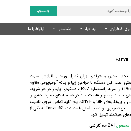
جستجو
برق اضطراری
نرم افزار
پشتیبانی
ارتباط با ما
Fanvil | فنویل
نمایندگان
سایر محصولات
تجهیزات روشنایی
محصولات هوشمند Tuya
نرم افزار مدیریت کلینیک
Livolo | لیوولو
چراغ های خطی
کلید و پریز لوکس
درخواست همکاری
کلید و پریز هوشمند Tuya
SmartLand | اسمارت لند
سنسور های روشنایی
سنسور های روشنایی
سنسور های هوشمند Tuya
لوازم روشنایی
لوازم جانبی هوشمند Tuya
محصولات روشنایی و نور پردازی
تخاب مدرن و حرفه‌ای برای کنترل ورود و افزایش امنیت
منبع تغذیه
سیستم های ایمنی و امنیتی
ی است. این دستگاه با طراحی زیبا و بدنه آلومینیومی مقاوم
در برابر آب و گردوغبار (استاندارد IP66) و ضربه (استاندارد IK07)، عملکردی پایدار در هر شرایط
لوازم نورپردازی
ارد. دوربین 2 مگاپیکسلی با دید وسیع و قابلیت دید در شب، امکان نظارت دقیق را
فراهم می‌کند. علاوه بر این، پشتیبانی از پروتکل‌های SIP و ONVIF، پنج کلید تماس سریع، قابلیت
باز کردن درب از طریق کارت RFID یا تماس تصویری، و نصب آسان باعث شده Fanvil i63 به یکی از
ام‌های هوشمند تبدیل شود.
 محصول
| 24 ماه گارانتی