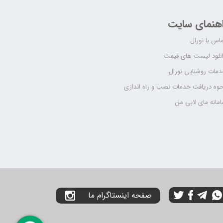
اهنمای سایت
اس با نورال
نلود لیست های قیمت
مات روشنایی نورال
وه دریافت خدمات نصب و راه اندازی
مانه مای لابی من
صفحه اینستاگرام ما