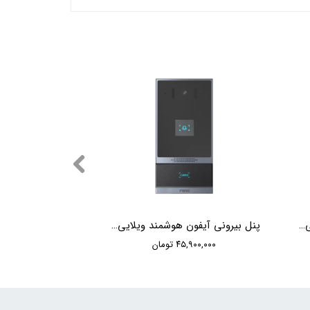
پنل بیرونی آیفون هوشمند ویلایی لمسی Fanvil i61
پنل بیرونی آیفون هوشمند ویلایی Fanvil i62
۴۵,۹۰۰,۰۰۰ تومان