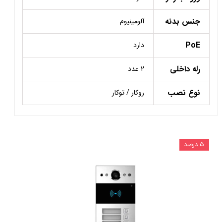
جنس بدنه
آلومینیوم
PoE
دارد
رله داخلی
2 عدد
نوع نصب
روکار / توکار
۵ درصد