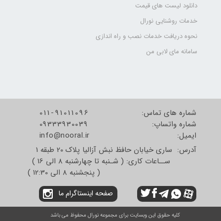
دانلود لیست های قیمت
خدمات روشنایی نورال
نحوه دریافت خدمات نصب و راه اندازی
سامانه مای لابی من
شماره های تماس:
011-91011096
شماره واتساپ:
09333930039
​​​​​​​ایمیل:
info@nooral.ir
آدرس: ساری خیابان حافظ نبش آزالیا پلاک 20 طبقه 1
ســاعات کاری: ( شـنبه تا چهارشنبه 8 الی 16 )
( پنجشنبه 8 الی 12:30 )
صفحه اینستاگرام ما
کلیه حقوق این وبسایت برای مجموعه نورال محفوظ می باشد