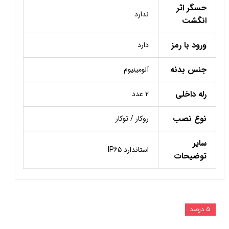
حسگر اثر
ندارد
انگشت
ورود با رمز
دارد
جنس بدنه
آلومینیوم
رله داخلی
2 عدد
نوع نصب
روکار / توکار
سایر
استاندارد IP65
توضیحات
۵ درصد