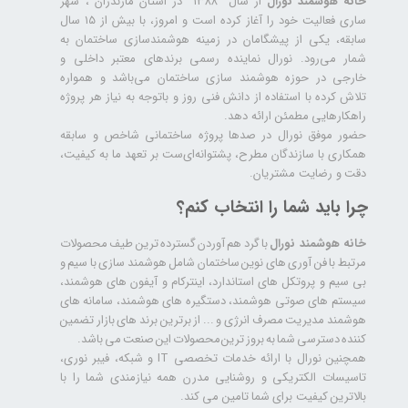
خانه هوشمند نورال
از سال ۱۳۸۸ در استان مازندران ، شهر
ساری فعالیت خود را آغاز کرده است و امروز، با بیش از ۱۵ سال
سابقه، یکی از پیشگامان در زمینه هوشمندسازی ساختمان به
شمار می‌رود. نورال نماینده رسمی برندهای معتبر داخلی و
خارجی در حوزه هوشمند سازی ساختمان می‌باشد و همواره
تلاش کرده با استفاده از دانش فنی روز و باتوجه به نیاز هر پروژه
راهکارهایی مطمئن ارائه دهد.
حضور موفق نورال در صدها پروژه‌ ساختمانی شاخص و سابقه
همکاری با سازندگان مطرح، پشتوانه‌ای‌ست بر تعهد ما به کیفیت،
دقت و رضایت مشتریان.
چرا باید شما را انتخاب کنم؟
خانه هوشمند نورال
با گرد هم آوردن گسترده ترین طیف محصولات
مرتبط با فن آوری های نوین ساختمان شامل هوشمند سازی با سیم و
بی سیم و پروتکل های استاندارد، اینترکام و آیفون های هوشمند،
سیستم های صوتی هوشمند، دستگیره های هوشمند، سامانه های
هوشمند مدیریت مصرف انرژی و ... از برترین برند های بازار تضمین
کننده دسترسی شما به بروز ترین محصولات این صنعت می باشد.
همچنین نورال با ارائه خدمات تخصصی IT و شبکه، فیبر نوری،
تاسیسات الکتریکی و روشنایی مدرن همه نیازمندی شما را با
بالاترین کیفیت برای شما تامین می کند.