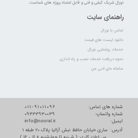
نورال شریک کیفی و فنی و قابل اعتماد پروژه های شماست.
راهنمای سایت
تماس با نورال
دانلود لیست های قیمت
خدمات روشنایی نورال
نحوه دریافت خدمات نصب و راه اندازی
سامانه مای لابی من
شماره های تماس:
011-91011096
شماره واتساپ:
09333930039
​​​​​​​ایمیل:
info@nooral.ir
آدرس: ساری خیابان حافظ نبش آزالیا پلاک 20 طبقه 1
ســاعات کاری: ( شـنبه تا چهارشنبه 8 الی 16 )