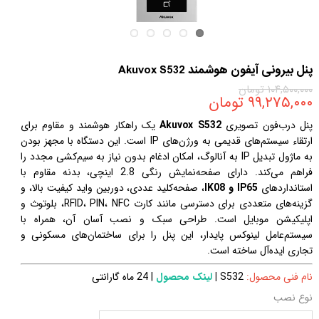
پنل بیرونی آیفون هوشمند Akuvox S532
۱۰۴,۵۰۰,۰۰۰ تومان
۹۹,۲۷۵,۰۰۰ تومان
پنل درب‌فون تصویری
Akuvox S532
یک راهکار هوشمند و مقاوم برای
ارتقاء سیستم‌های قدیمی به ورژن‌های IP است. این دستگاه با مجهز بودن
به ماژول تبدیل IP به آنالوگ، امکان ادغام بدون نیاز به سیم‌کشی مجدد را
فراهم می‌کند. دارای صفحه‌نمایش رنگی 2.8 اینچی، بدنه مقاوم با
استانداردهای
IP65 و IK08
، صفحه‌کلید عددی، دوربین واید کیفیت بالا، و
گزینه‌های متعددی برای دسترسی مانند کارت RFID، PIN، NFC، بلوتوث و
اپلیکیشن موبایل است. طراحی سبک و نصب آسان آن، همراه با
سیستم‌عامل لینوکس پایدار، این پنل را برای ساختمان‌های مسکونی و
تجاری ایده‌آل ساخته است.
نام فنی محصول:
S532
|
لینک محصول
| 24 ماه گارانتی
نوع نصب