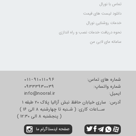
تماس با نورال
دانلود لیست های قیمت
خدمات روشنایی نورال
نحوه دریافت خدمات نصب و راه اندازی
سامانه مای لابی من
شماره های تماس:
011-91011096
شماره واتساپ:
09333930039
​​​​​​​ایمیل:
info@nooral.ir
آدرس: ساری خیابان حافظ نبش آزالیا پلاک 20 طبقه 1
ســاعات کاری: ( شـنبه تا چهارشنبه 8 الی 16 )
( پنجشنبه 8 الی 12:30 )
صفحه اینستاگرام ما