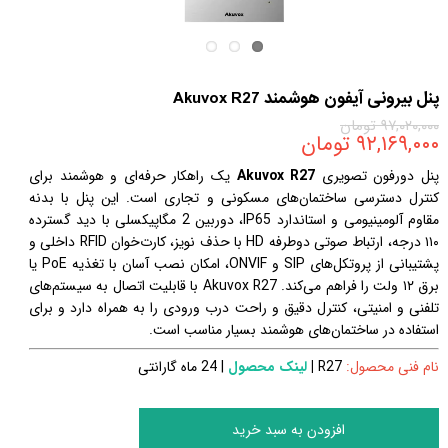
پنل بیرونی آیفون هوشمند Akuvox R27
۹۷,۰۲۰,۰۰۰ تومان
۹۲,۱۶۹,۰۰۰ تومان
پنل دورفون تصویری
Akuvox R27
یک راهکار حرفه‌ای و هوشمند برای
کنترل دسترسی ساختمان‌های مسکونی و تجاری است. این پنل با بدنه
مقاوم آلومینیومی و استاندارد IP65، دوربین 2 مگاپیکسلی با دید گسترده
۱۱۰ درجه، ارتباط صوتی دوطرفه HD با حذف نویز، کارت‌خوان RFID داخلی و
پشتیبانی از پروتکل‌های SIP و ONVIF، امکان نصب آسان با تغذیه PoE یا
برق ۱۲ ولت را فراهم می‌کند. Akuvox R27 با قابلیت اتصال به سیستم‌های
تلفنی و امنیتی، کنترل دقیق و راحت درب ورودی را به همراه دارد و برای
استفاده در ساختمان‌های هوشمند بسیار مناسب است.
نام فنی محصول:
R27
|
لینک محصول
| 24 ماه گارانتی
افزودن به سبد خرید