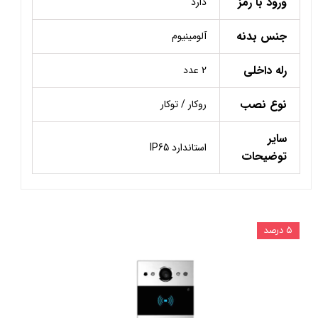
ورود با رمز
دارد
جنس بدنه
آلومینیوم
رله داخلی
2 عدد
نوع نصب
روکار / توکار
سایر
استاندارد IP65
توضیحات
۵ درصد