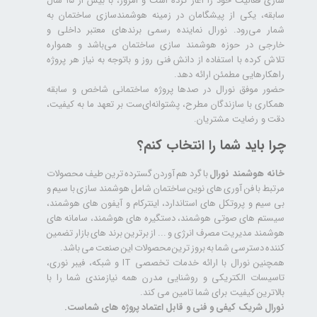
ساری فعالیت خود را آغاز کرده است و امروز، با بیش از ۱۵ سال
سابقه، یکی از پیشگامان در زمینه هوشمندسازی ساختمان به
شمار می‌رود. نورال نماینده رسمی برندهای معتبر داخلی و
خارجی در حوزه هوشمند سازی ساختمان می‌باشد و همواره
تلاش کرده با استفاده از دانش فنی روز و باتوجه به نیاز هر پروژه
راهکارهایی مطمئن ارائه دهد.
حضور موفق نورال در صدها پروژه‌ ساختمانی شاخص و سابقه
همکاری با سازندگان مطرح، پشتوانه‌ای‌ست بر تعهد ما به کیفیت،
دقت و رضایت مشتریان.
چرا باید شما را انتخاب کنم؟
خانه هوشمند نورال
با گرد هم آوردن گسترده ترین طیف محصولات
مرتبط با فن آوری های نوین ساختمان شامل هوشمند سازی با سیم و
بی سیم و پروتکل های استاندارد، اینترکام و آیفون های هوشمند،
سیستم های صوتی هوشمند، دستگیره های هوشمند، سامانه های
هوشمند مدیریت مصرف انرژی و ... از برترین برند های بازار تضمین
کننده دسترسی شما به بروز ترین محصولات این صنعت می باشد.
همچنین نورال با ارائه خدمات تخصصی IT و شبکه، فیبر نوری،
تاسیسات الکتریکی و روشنایی مدرن همه نیازمندی شما را با
بالاترین کیفیت برای شما تامین می کند.
نورال شریک کیفی و فنی و قابل اعتماد پروژه های شماست.