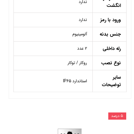
ندارد
انگشت
ورود با رمز
ندارد
جنس بدنه
آلومینیوم
رله داخلی
2 عدد
نوع نصب
روکار / توکار
سایر
استاندارد IP65
توضیحات
۵ درصد