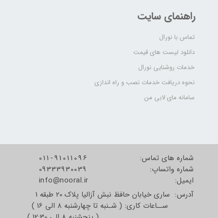
راهنمای سایت
تماس با نورال
دانلود لیست های قیمت
خدمات روشنایی نورال
نحوه دریافت خدمات نصب و راه اندازی
سامانه مای لابی من
شماره های تماس:
011-91011096
شماره واتساپ:
09333930039
​​​​​​​ایمیل:
info@nooral.ir
آدرس: ساری خیابان حافظ نبش آزالیا پلاک 20 طبقه 1
ســاعات کاری: ( شـنبه تا چهارشنبه 8 الی 16 )
( پنجشنبه 8 الی 12:30 )