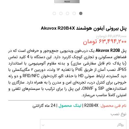
پنل بیرونی آیفون هوشمند Akuvox R20B4X
۶۶,۸۳۶,۰۰۰ تومان
۶۳,۴۹۴,۲۰۰ تومان
پنل
Akuvox R20B
یک درب‌فون ویدیویی جمع‌وجور و حرفه‌ای است که در
فضاهای مسکونی و تجاری کوچک کاربرد دارد. این دستگاه با 4 کلید تماس
(با پلاک نام قابل سفارشی سازی) و بدنه مقاوم آلومینیومی با استاندارد
IP65، نصب آسان از طریق PoE یا تغذیه ۱۲ ولت، دوربین ۲ مگاپیکسلی با
دید گسترده، ارتباط صوتی HD با حذف اکو، کارت‌خوان RFID/NFC و دو رله
خروجی برای کنترل درب، تجربه‌ای امن و مدرن را به همراه دارد. سازگاری با
استانداردهای SIP و ONVIF، این پنل را برای ترکیب با سیستم‌های تلفنی و
امنیتی کاملاً مناسب می‌سازد.
نام فنی محصول:
R20B4X
|
لینک محصول
| 24 ماه گارانتی
نوع نصب
روکار