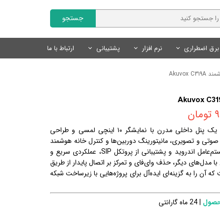
جستجو
برق اضطراری
نرم افزار
پشتیبانی
ارتباط با ما
Fanvil | فنویل
نمایندگان
سایر محصولات
تجهیزات روشنایی
محصولات هوشمند Tuya
نرم افزار مدیریت کلینیک
Akuvox C
Livolo | لیوولو
چراغ های خطی
کلید و پریز لوکس
درخواست همکاری
کلید و پریز هوشمند Tuya
SmartLand | اسمارت لند
سنسور های روشنایی
سنسور های روشنایی
سنسور های هوشمند Tuya
ن
لوازم روشنایی
لوازم جانبی هوشمند Tuya
محصولات روشنایی و نور پردازی
یک پنل داخلی مدرن با نمایشگر ۱۰ اینچی لمسی و طراحی
منبع تغذیه
سیستم های ایمنی و امنیتی
صوتی و تصویری، مانیتورینگ دوربین‌ها و کنترل خانه هوشمند
لوازم نورپردازی
طراحی شده است. این مدل با سیستم‌عامل اندروید و پشتیبانی از پروتکل SIP، عملکردی سریع و
با مدل‌های دیگر، حذف وای‌فای و تمرکز بر اتصال پایدار از طریق
ی (PoE/Ethernet) است که آن را به گزینه‌ای ایده‌آل برای پروژه‌هایی با زیرساخت شبکه
حصول
| 24 ماه گارانتی