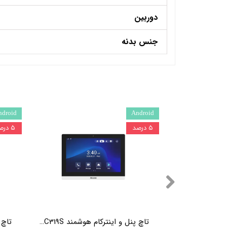
دوربین
جنس بدنه
ndroid
Android
۵ درصد
۵ درصد
تاچ پنل و اینترکام هوشمند Akuvox C319W
تاچ پنل و اینترکام هوشمند Akuvox C319S