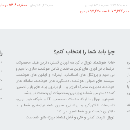
۵۳,۶۰۸,۵۰۰ تومان
۷۷,۵۲۰,۰۰۰ تا ۱۰۲,۶۰۰,۰۰۰ تومان
۵۶,۴۳۰,۰۰۰ تومان
۷۳,۶۴۴,۰۰۰ تا ۹۷,۴۷۰,۰۰۰ تومان
چرا باید شما را انتخاب کنم؟
ر
تم
ری
خانه هوشمند نورال
با گرد هم آوردن گسترده ترین طیف محصولات
ال سابقه،
مرتبط با فن آوری های نوین ساختمان شامل هوشمند سازی با سیم و
دا
ر
بی سیم و پروتکل های استاندارد، اینترکام و آیفون های هوشمند،
خد
ر
سیستم های صوتی هوشمند، دستگیره های هوشمند، سامانه های
ا
هوشمند مدیریت مصرف انرژی و ... از برترین برند های بازار تضمین
نح
ی
کننده دسترسی شما به بروز ترین محصولات این صنعت می باشد.
سا
همچنین نورال با ارائه خدمات تخصصی IT و شبکه، فیبر نوری،
ه
تاسیسات الکتریکی و روشنایی مدرن همه نیازمندی شما را با
،
بالاترین کیفیت برای شما تامین می کند.
نورال شریک کیفی و فنی و قابل اعتماد پروژه های شماست.