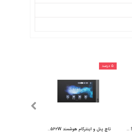
۵ درصد
تاچ پنل و اینترکام هوشمند Akuvox S563
تاچ پنل و اینترکام هوشمند Akuvox S562W