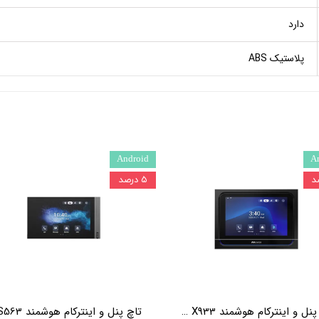
دارد
پلاستیک ABS
Android
A
۵ درصد
تاچ پنل و اینترکام هوشمند Akuvox X933