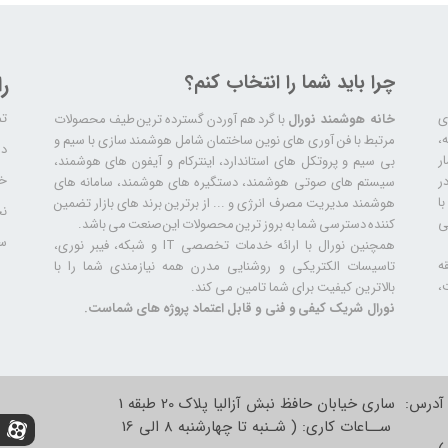
چرا باید شما را انتخاب کنم؟
ر
تم
ری
خانه هوشمند نورال
با گرد هم آوردن گسترده ترین طیف محصولات
ال سابقه،
مرتبط با فن آوری های نوین ساختمان شامل هوشمند سازی با سیم و
دا
ر
بی سیم و پروتکل های استاندارد، اینترکام و آیفون های هوشمند،
خد
ر
سیستم های صوتی هوشمند، دستگیره های هوشمند، سامانه های
ا
هوشمند مدیریت مصرف انرژی و ... از برترین برند های بازار تضمین
نح
ی
کننده دسترسی شما به بروز ترین محصولات این صنعت می باشد.
سا
همچنین نورال با ارائه خدمات تخصصی IT و شبکه، فیبر نوری،
ه
تاسیسات الکتریکی و روشنایی مدرن همه نیازمندی شما را با
،
بالاترین کیفیت برای شما تامین می کند.
نورال شریک کیفی و فنی و قابل اعتماد پروژه های شماست.
آدرس: ساری خیابان حافظ نبش آزالیا پلاک 20 طبقه 1
ســاعات کاری: ( شـنبه تا چهارشنبه 8 الی 16