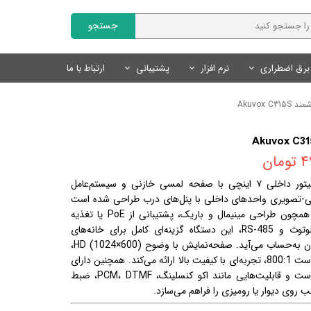
جستجو
برق اضطراری
نرم افزار
پشتیبانی
ارتباط با ما
Fanvil | فنویل
نمایندگان
سایر محصولات
تجهیزات روشنایی
محصولات هوشمند Tuya
نرم افزار مدیریت کلینیک
Akuvox C
Livolo | لیوولو
چراغ های خطی
کلید و پریز لوکس
درخواست همکاری
کلید و پریز هوشمند Tuya
SmartLand | اسمارت لند
سنسور های روشنایی
سنسور های روشنایی
سنسور های هوشمند Tuya
ان
لوازم روشنایی
لوازم جانبی هوشمند Tuya
محصولات روشنایی و نور پردازی
یک مانیتور داخلی ۷ اینچی با صفحه لمسی خازنی و سیستم‌عامل
منبع تغذیه
سیستم های ایمنی و امنیتی
اط صوتی-تصویری واحدهای داخلی با پنل‌های درب طراحی شده است
لوازم نورپردازی
(پروتکل SIP 2.0). با ویژگی‌هایی همچون طراحی مینیمال و باریک، پشتیبانی از PoE یا تغذیه
خارجی، دو پورت شبکه RJ45، بلوتوث و RS‑485، این دستگاه گزینه‌ای کامل برای خانه‌های
هوشمند، آپارتمان‌ها و ویلاهای مدرن به‌حساب می‌آید. صفحه‌نمایش با وضوح HD (1024×600)،
روشنایی 270 cd/m² و نسبت کنتراست 800:1، تجربه‌ای با کیفیت بالا ارائه می‌کند. همچنین دارای
حافظه ۱ GB RAM و ۸ GB ROM است و قابلیت‌هایی مانند اکو کنسلینگ، PCM، DTMF، ضبط