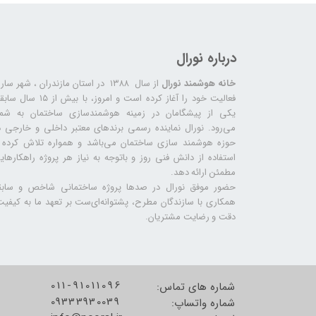
درباره نورال
خانه هوشمند نورال
از سال ۱۳۸۸ در استان مازندران ، شهر سا
فعالیت خود را آغاز کرده است و امروز، با بیش از ۱۵ س
یکی از پیشگامان در زمینه هوشمندسازی ساختمان به شما
می‌رود. نورال نماینده رسمی برندهای معتبر داخلی و خارجی د
حوزه هوشمند سازی ساختمان می‌باشد و همواره تلاش کرده ب
استفاده از دانش فنی روز و باتوجه به نیاز هر پروژه راهکارهای
مطمئن ارائه دهد.
حضور موفق نورال در صدها پروژه‌ ساختمانی شاخص و سابق
همکاری با سازندگان مطرح، پشتوانه‌ای‌ست بر تعهد ما به کیفیت
دقت و رضایت مشتریان.
011-91011096
شماره های تماس:
09333930039
شماره واتساپ: