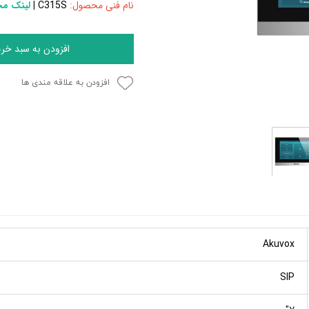
نام فنی محصول:
C315S
|
لینک م
افزودن به سبد خری
افزودن به علاقه مندی ها
Akuvox
SIP