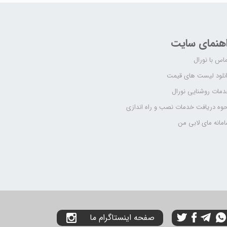
اهنمای سایت
اس با نورال
نلود لیست های قیمت
مات روشنایی نورال
وه دریافت خدمات نصب و راه اندازی
مانه مای لابی من
صفحه اینستاگرام ما