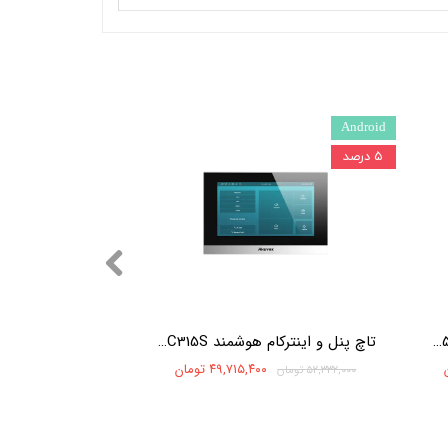
Android
۵ درصد
تاچ پنل و اینترکام هوشمند Akuvox S562W
تاچ پنل و اینترکام هوشمند Akuvox C315S
۴۹,۷۱۵,۴۰۰ تومان
۵۲,۳۳۲,۰۰۰ تومان