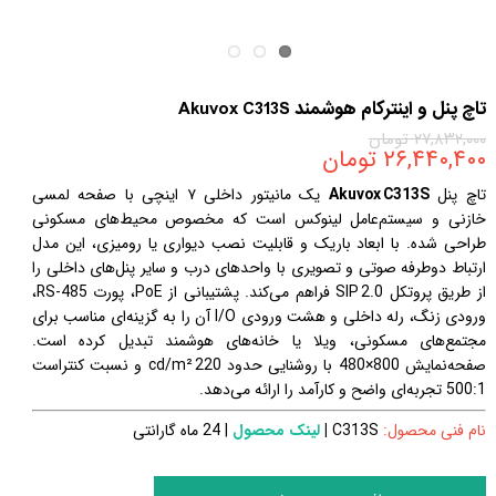
تاچ پنل و اینترکام هوشمند Akuvox C313S
۲۷,۸۳۲,۰۰۰ تومان
۲۶,۴۴۰,۴۰۰ تومان
تاچ پنل
Akuvox C313S
یک مانیتور داخلی ۷ اینچی با صفحه لمسی
خازنی و سیستم‌عامل لینوکس است که مخصوص محیط‌های مسکونی
طراحی شده. با ابعاد باریک و قابلیت نصب دیواری یا رومیزی، این مدل
ارتباط دوطرفه صوتی و تصویری با واحدهای درب و سایر پنل‌های داخلی را
از طریق پروتکل SIP 2.0 فراهم می‌کند. پشتیبانی از PoE، پورت RS‑485،
ورودی زنگ، رله داخلی و هشت ورودی I/O آن را به گزینه‌ای مناسب برای
مجتمع‌های مسکونی، ویلا یا خانه‌های هوشمند تبدیل کرده است.
صفحه‌نمایش 800×480 با روشنایی حدود 220 cd/m² و نسبت کنتراست
500:1 تجربه‌ای واضح و کارآمد را ارائه می‌دهد.
نام فنی محصول:
C313S
|
لینک محصول
| 24 ماه گارانتی