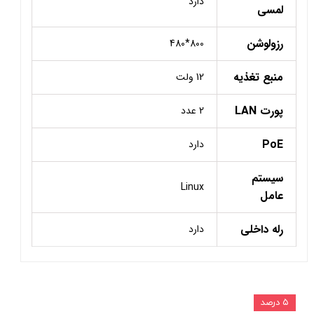
دارد
لمسی
رزولوشن
800*480
منبع تغذیه
12 ولت
پورت LAN
2 عدد
PoE
دارد
سیستم
Linux
عامل
رله داخلی
دارد
۵ درصد