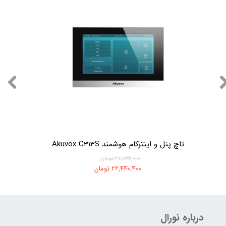
تاچ پنل و اینترکام هوشمند Akuvox C313S
۲۷,۸۳۲,۰۰۰ تومان
۲۶,۴۴۰,۴۰۰ تومان
درباره نورال