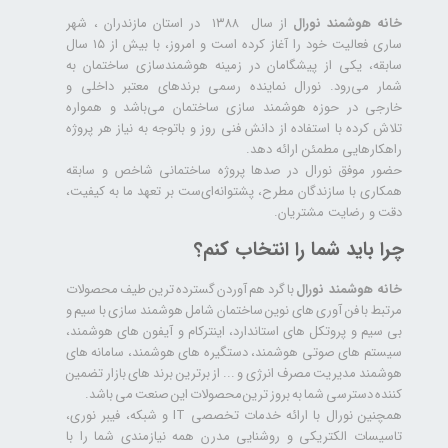
خانه هوشمند نورال
از سال ۱۳۸۸ در استان مازندران ، شهر
ساری فعالیت خود را آغاز کرده است و امروز، با بیش از ۱۵ سال
سابقه، یکی از پیشگامان در زمینه هوشمندسازی ساختمان به
شمار می‌رود. نورال نماینده رسمی برندهای معتبر داخلی و
خارجی در حوزه هوشمند سازی ساختمان می‌باشد و همواره
تلاش کرده با استفاده از دانش فنی روز و باتوجه به نیاز هر پروژه
راهکارهایی مطمئن ارائه دهد.
حضور موفق نورال در صدها پروژه‌ ساختمانی شاخص و سابقه
همکاری با سازندگان مطرح، پشتوانه‌ای‌ست بر تعهد ما به کیفیت،
دقت و رضایت مشتریان.
چرا باید شما را انتخاب کنم؟
خانه هوشمند نورال
با گرد هم آوردن گسترده ترین طیف محصولات
مرتبط با فن آوری های نوین ساختمان شامل هوشمند سازی با سیم و
بی سیم و پروتکل های استاندارد، اینترکام و آیفون های هوشمند،
سیستم های صوتی هوشمند، دستگیره های هوشمند، سامانه های
هوشمند مدیریت مصرف انرژی و ... از برترین برند های بازار تضمین
کننده دسترسی شما به بروز ترین محصولات این صنعت می باشد.
همچنین نورال با ارائه خدمات تخصصی IT و شبکه، فیبر نوری،
تاسیسات الکتریکی و روشنایی مدرن همه نیازمندی شما را با