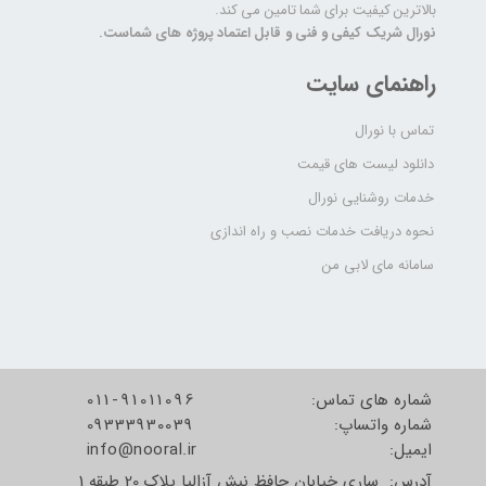
بالاترین کیفیت برای شما تامین می کند.
نورال شریک کیفی و فنی و قابل اعتماد پروژه های شماست.
راهنمای سایت
تماس با نورال
دانلود لیست های قیمت
خدمات روشنایی نورال
نحوه دریافت خدمات نصب و راه اندازی
سامانه مای لابی من
شماره های تماس:
011-91011096
شماره واتساپ:
09333930039
​​​​​​​ایمیل:
info@nooral.ir
آدرس: ساری خیابان حافظ نبش آزالیا پلاک 20 طبقه 1