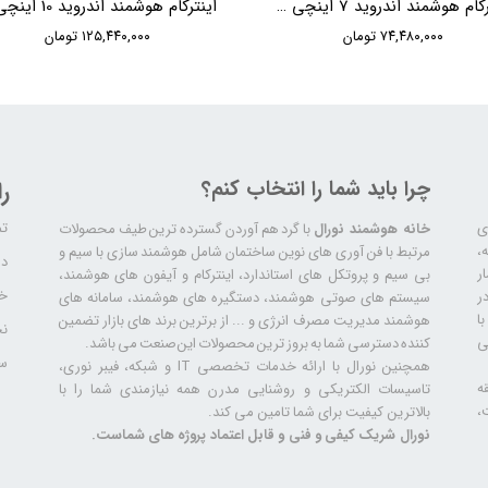
اینترکام هوشمند اندروید 7 اینچی basIP مدل AQ-07LA
۷۴,۴۸۰,۰۰۰ تومان
۱۲۵,۴۴۰,۰۰۰ تومان
چرا باید شما را انتخاب کنم؟
ر
تم
ری
خانه هوشمند نورال
با گرد هم آوردن گسترده ترین طیف محصولات
ال سابقه،
مرتبط با فن آوری های نوین ساختمان شامل هوشمند سازی با سیم و
دا
ر
بی سیم و پروتکل های استاندارد، اینترکام و آیفون های هوشمند،
خد
ر
سیستم های صوتی هوشمند، دستگیره های هوشمند، سامانه های
ا
هوشمند مدیریت مصرف انرژی و ... از برترین برند های بازار تضمین
نح
ی
کننده دسترسی شما به بروز ترین محصولات این صنعت می باشد.
سا
همچنین نورال با ارائه خدمات تخصصی IT و شبکه، فیبر نوری،
ه
تاسیسات الکتریکی و روشنایی مدرن همه نیازمندی شما را با
،
بالاترین کیفیت برای شما تامین می کند.
نورال شریک کیفی و فنی و قابل اعتماد پروژه های شماست.