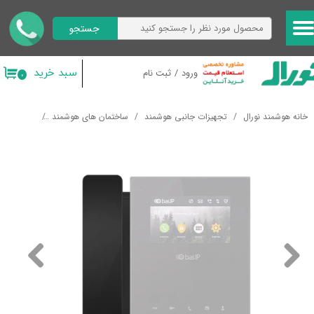
جستجو
حساب کاربری من
تغییر گذر واژه
سبد خرید
ورود
/
ثبت نام
۰
سفارشات
خانه هوشمند نورال
تجهیزات جانبی هوشمند
ساختمان های هوشمند
آیفون تصو
خروج از حساب کاربری