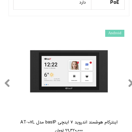
PoE
دارد
Android
اینترکام هوشمند اندروید 7 اینچی basIP مدل AT-07L
۹۹,۳۲۰,۰۰۰ تومان