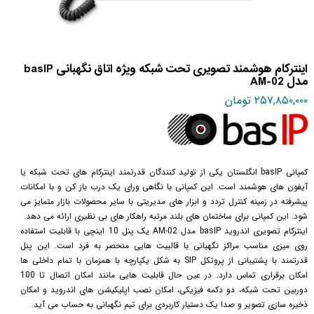
اینترکام هوشمند تصویری تحت شبکه ویژه اتاق نگهبانی basIP
مدل AM-02
۲۵۷,۸۵۰,۰۰۰ تومان
کمپانی basIP انگلستان یکی از تولید کنندگان قدرتمند اینترکام های تحت شبکه یا
آیفون های هوشمند است. این کمپانی با نگاهی ورای یک درب باز کن و با امکانات
پیشرفته در زمینه کنترل تردد و ابزار های مدیریتی با سایر محصولات بازار متمایز می
شود. این کمپانی برای ساختمان های بلند مرتبه راهکار های بی نظیری ارائه می دهد.
اینترکام تصویری اندروید basIP مدل AM-02 یک پنل 10 اینچی با قابلیت استفاده
روی میزی مناسب مراکز نگهبانی با قالبیت هایی منحصر به فرد است. این پنل
قدرتمند با پشتیبانی از پروتکل SIP به شکل یکپارچه با همزمان با تمام داخلی ها
امکان برقراری تماس دارد. در عین حال قابلیت هایی مانند امکان اتصال تا 100
دوربین تحت شبکه، دو دکمه فیزیکی، امکان نصب اپلیکیشن های اندروید و امکان
ذخیره سازی تصویر و صدا یک دستیار کاربردی برای تیم نگهبانی به حساب می آید.