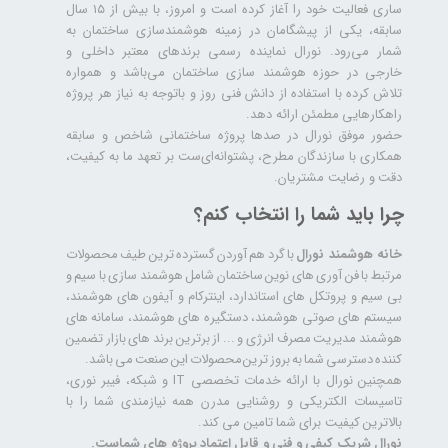
ساری فعالیت خود را آغاز کرده است و امروز، با بیش از ۱۵ سال
سابقه، یکی از پیشگامان در زمینه هوشمندسازی ساختمان به
شمار می‌رود. نورال نماینده رسمی برندهای معتبر داخلی و
خارجی در حوزه هوشمند سازی ساختمان می‌باشد و همواره
تلاش کرده با استفاده از دانش فنی روز و باتوجه به نیاز هر پروژه
راهکارهایی مطمئن ارائه دهد.
حضور موفق نورال در صدها پروژه‌ ساختمانی شاخص و سابقه
همکاری با سازندگان مطرح، پشتوانه‌ای‌ست بر تعهد ما به کیفیت،
دقت و رضایت مشتریان.
چرا باید شما را انتخاب کنم؟
خانه هوشمند نورال
با گرد هم آوردن گسترده ترین طیف محصولات
مرتبط با فن آوری های نوین ساختمان شامل هوشمند سازی با سیم و
بی سیم و پروتکل های استاندارد، اینترکام و آیفون های هوشمند،
سیستم های صوتی هوشمند، دستگیره های هوشمند، سامانه های
هوشمند مدیریت مصرف انرژی و ... از برترین برند های بازار تضمین
کننده دسترسی شما به بروز ترین محصولات این صنعت می باشد.
همچنین نورال با ارائه خدمات تخصصی IT و شبکه، فیبر نوری،
تاسیسات الکتریکی و روشنایی مدرن همه نیازمندی شما را با
بالاترین کیفیت برای شما تامین می کند.
نورال شریک کیفی و فنی و قابل اعتماد پروژه های شماست.