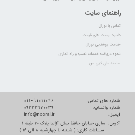
راهنمای سایت
تماس با نورال
دانلود لیست های قیمت
خدمات روشنایی نورال
نحوه دریافت خدمات نصب و راه اندازی
سامانه مای لابی من
شماره های تماس:
011-91011096
شماره واتساپ:
09333930039
​​​​​​​ایمیل:
info@nooral.ir
آدرس: ساری خیابان حافظ نبش آزالیا پلاک 20 طبقه 1
ســاعات کاری: ( شـنبه تا چهارشنبه 8 الی 16 )