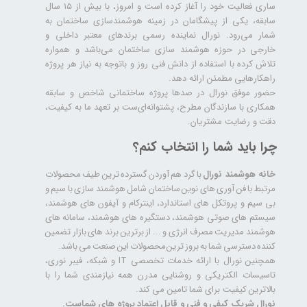
ساری فعالیت خود را آغاز کرده است و امروز، با بیش از ۱۵ سال
سابقه، یکی از پیشگامان در زمینه هوشمندسازی ساختمان به
شمار می‌رود. نورال نماینده رسمی برندهای معتبر داخلی و
خارجی در حوزه هوشمند سازی ساختمان می‌باشد و همواره
تلاش کرده با استفاده از دانش فنی روز و باتوجه به نیاز هر پروژه
راهکارهایی مطمئن ارائه دهد.
حضور موفق نورال در صدها پروژه‌ ساختمانی شاخص و سابقه
همکاری با سازندگان مطرح، پشتوانه‌ای‌ست بر تعهد ما به کیفیت،
دقت و رضایت مشتریان.
چرا باید شما را انتخاب کنم؟
خانه هوشمند نورال
با گرد هم آوردن گسترده ترین طیف محصولات
مرتبط با فن آوری های نوین ساختمان شامل هوشمند سازی با سیم و
بی سیم و پروتکل های استاندارد، اینترکام و آیفون های هوشمند،
سیستم های صوتی هوشمند، دستگیره های هوشمند، سامانه های
هوشمند مدیریت مصرف انرژی و ... از برترین برند های بازار تضمین
کننده دسترسی شما به بروز ترین محصولات این صنعت می باشد.
همچنین نورال با ارائه خدمات تخصصی IT و شبکه، فیبر نوری،
تاسیسات الکتریکی و روشنایی مدرن همه نیازمندی شما را با
بالاترین کیفیت برای شما تامین می کند.
نورال شریک کیفی و فنی و قابل اعتماد پروژه های شماست.