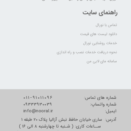
راهنمای سایت
تماس با نورال
دانلود لیست های قیمت
خدمات روشنایی نورال
نحوه دریافت خدمات نصب و راه اندازی
سامانه مای لابی من
شماره های تماس:
011-91011096
شماره واتساپ:
09333930039
​​​​​​​ایمیل:
info@nooral.ir
آدرس: ساری خیابان حافظ نبش آزالیا پلاک 20 طبقه 1
ســاعات کاری: ( شـنبه تا چهارشنبه 8 الی 16 )