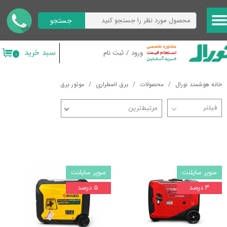
جستجو
حساب کاربری من
تغییر گذر واژه
سبد خرید
ورود
/
ثبت نام
۰
سفارشات
خانه هوشمند نورال
محصولات
برق اضطراری
موتور برق
خروج از حساب کاربری
مرتبط‌ترین
سوپر سایلنت
سوپر سایلنت
۳ درصد
۵ درصد