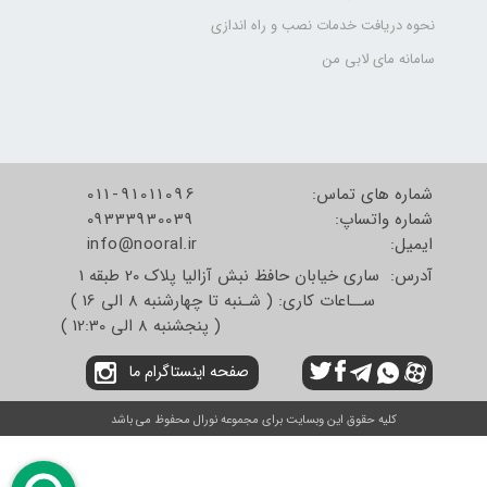
نحوه دریافت خدمات نصب و راه اندازی
سامانه مای لابی من
شماره های تماس:
011-91011096
شماره واتساپ:
09333930039
​​​​​​​ایمیل:
info@nooral.ir
آدرس: ساری خیابان حافظ نبش آزالیا پلاک 20 طبقه 1
ســاعات کاری: ( شـنبه تا چهارشنبه 8 الی 16 )
( پنجشنبه 8 الی 12:30 )
صفحه اینستاگرام ما
کلیه حقوق این وبسایت برای مجموعه نورال محفوظ می باشد