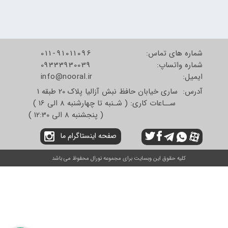
شماره های تماس:
011-91011096
شماره واتساپ:
09333930039
​​​​​​​ایمیل:
info@nooral.ir
آدرس: ساری خیابان حافظ نبش آزالیا پلاک 20 طبقه 1
ســاعات کاری: ( شـنبه تا چهارشنبه 8 الی 16 )
( پنجشنبه 8 الی 12:30 )
صفحه اینستاگرام ما
کلیه حقوق این وبسایت برای مجموعه نورال محفوظ می باشد