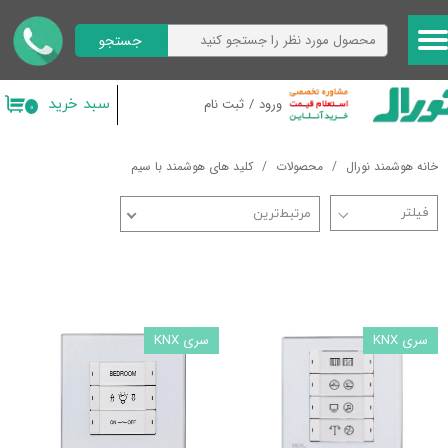
جستجو
حساب کاربری من
تغییر گذر واژه
سبد خرید
ورود
/
ثبت نام
۰
سفارشات
خانه هوشمند نورال
محصولات
کلید های هوشمند با سیم
خروج از حساب کاربری
مرتبط‌ترین
سری KNX
سری KNX