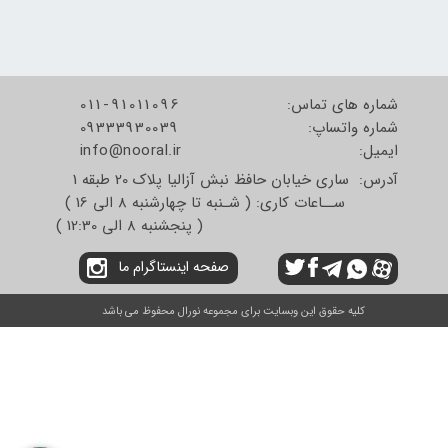
شماره های تماس:
011-91011096
شماره واتساپ:
09333930039
​​​​​​​ایمیل:
info@nooral.ir
آدرس: ساری خیابان حافظ نبش آزالیا پلاک 20 طبقه 1
ســاعات کاری: ( شـنبه تا چهارشنبه 8 الی 16 )
( پنجشنبه 8 الی 12:30 )
صفحه اینستاگرام ما
کلیه حقوق این وبسایت برای مجموعه نورال محفوظ می باشد