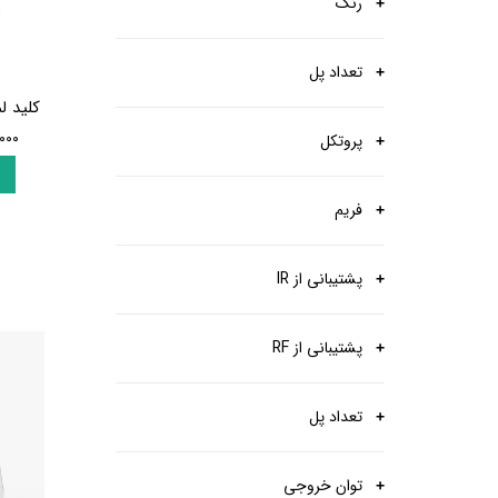
رنگ
پرده برقی
موتور و ریل پرده هوشمند
ماژول های سیستمی
تعداد پل
کلید لمسی
۴,۸۶۰,۰۰۰ 
پروتکل
فریم
پشتیبانی از IR
پشتیبانی از RF
تعداد پل
توان خروجی