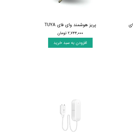
وای فای
پریز هوشمند وای فای TUYA
۲,۷۴۴,۰۰۰ تومان
افزودن به سبد خرید