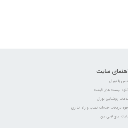
اهنمای سایت
اس با نورال
نلود لیست های قیمت
مات روشنایی نورال
وه دریافت خدمات نصب و راه اندازی
مانه مای لابی من