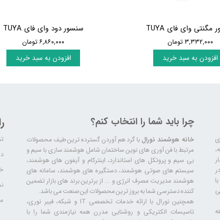
مگنتی وای فای TUYA
سنسور دود وای فای TUYA
۳,۳۳۲,۰۰۰ تومان
۶,۸۶۰,۰۰۰ تومان
افزودن به سبد خرید
افزودن به سبد خرید
چرا باید شما را انتخاب کنم؟
ر
تم
ری
خانه هوشمند نورال
با گرد هم آوردن گسترده ترین طیف محصولات
ال سابقه،
مرتبط با فن آوری های نوین ساختمان شامل هوشمند سازی با سیم و
دا
ر
بی سیم و پروتکل های استاندارد، اینترکام و آیفون های هوشمند،
خد
ر
سیستم های صوتی هوشمند، دستگیره های هوشمند، سامانه های
ا
هوشمند مدیریت مصرف انرژی و ... از برترین برند های بازار تضمین
نح
ی
کننده دسترسی شما به بروز ترین محصولات این صنعت می باشد.
سا
همچنین نورال با ارائه خدمات تخصصی IT و شبکه، فیبر نوری،
ه
تاسیسات الکتریکی و روشنایی مدرن همه نیازمندی شما را با