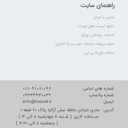
راهنمای سایت
تماس با نورال
دانلود لیست های قیمت
خدمات روشنایی نورال
نحوه دریافت خدمات نصب و راه اندازی
سامانه مای لابی من
شماره های تماس:
011-91011096
شماره واتساپ:
09333930039
​​​​​​​ایمیل:
info@nooral.ir
آدرس: ساری خیابان حافظ نبش آزالیا پلاک 20 طبقه 1
ســاعات کاری: ( شـنبه تا چهارشنبه 8 الی 16 )
( پنجشنبه 8 الی 12:30 )