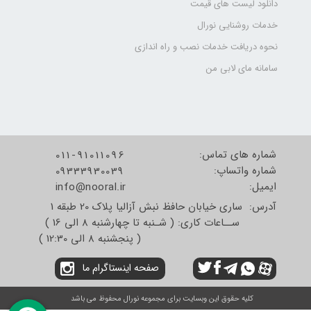
دانلود لیست های قیمت
خدمات روشنایی نورال
نحوه دریافت خدمات نصب و راه اندازی
سامانه مای لابی من
شماره های تماس:
011-91011096
شماره واتساپ:
09333930039
​​​​​​​ایمیل:
info@nooral.ir
آدرس: ساری خیابان حافظ نبش آزالیا پلاک 20 طبقه 1
ســاعات کاری: ( شـنبه تا چهارشنبه 8 الی 16 )
( پنجشنبه 8 الی 12:30 )
صفحه اینستاگرام ما
کلیه حقوق این وبسایت برای مجموعه نورال محفوظ می باشد